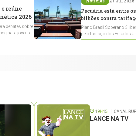
Notícias
27 Jul 2026
 e reúne
Pecuária está entre os
enética 2026
bilhões contra tarifaç
rá debates sobre
Plano Brasil Soberano 3 libe
ing para jovens
pelo tarifaço dos Estados Un
contemplados
19H45
CANAL RUR
LANCE NA TV