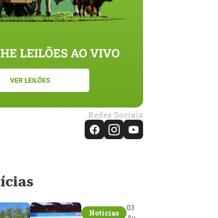
Redes Sociais
ícias
03
Notícias
Aug