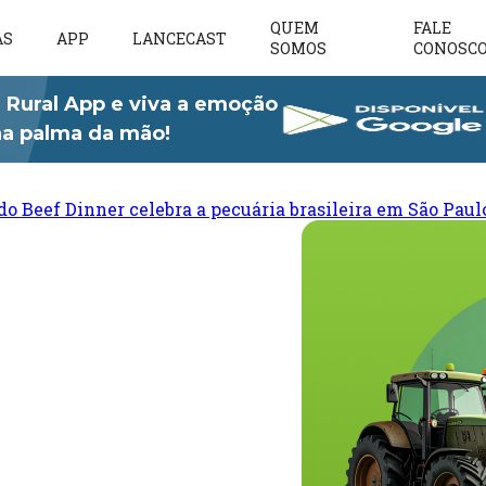
QUEM
FALE
AS
APP
LANCECAST
SOMOS
CONOSC
 Rural App e viva a emoção
 na palma da mão!
do Beef Dinner celebra a pecuária brasileira em São Paul