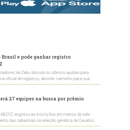
rastreabilidade e
rigor técnico para
impulsionar as
exportações
brasileiras
Brasil e pode ganhar registro
Z
riadores de Zebu discute os últimos ajustes para
ema oficial de registros, abrindo caminho para sua
nal
erá 27 equipes na busca por prêmio
 ABCCC esgotou as inscrições em menos de sete
mento das cabanhas na seleção genética de Cavalos