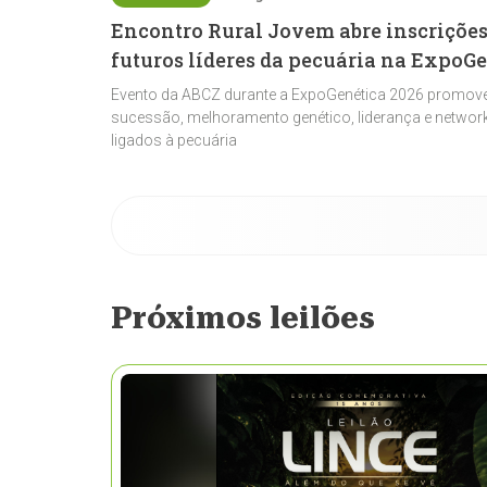
Encontro Rural Jovem abre inscrições
futuros líderes da pecuária na ExpoG
Evento da ABCZ durante a ExpoGenética 2026 promove
sucessão, melhoramento genético, liderança e network
ligados à pecuária
Próximos leilões