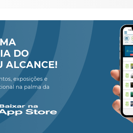
RMA
IA DO
U ALCANCE!
entos, exposições e
cional na palma da