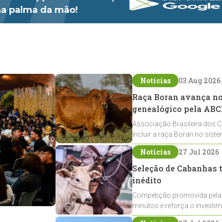
 na palma da mão!
Notícias
03 Aug 2026
Raça Boran avança no 
genealógico pela ABC
Associação Brasileira dos C
incluir a raça Boran no sist
expansão na pecuária nacio
Notícias
27 Jul 2026
Seleção de Cabanhas t
inédito
Competição promovida pela
minutos e reforça o investi
Crioulos voltados ao laço