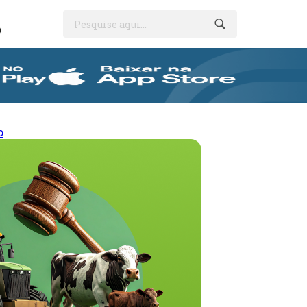
Pesquise aqui...
O
o