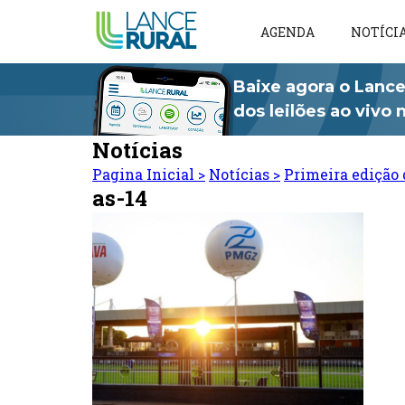
AGENDA
NOTÍCI
Baixe agora o Lance
dos leilões ao vivo
Notícias
Pagina Inicial
>
Notícias
>
Primeira edição 
as-14