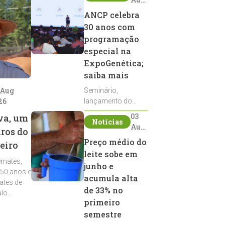
2026
ANCP celebra
30 anos com
programação
especial na
ExpoGenética;
saiba mais
 Aug
Seminário,
26
lançamento do
Sumário de Touros,
03
va, um
Notícias
debates, podcast,
Aug
iros do
desfile de
2026
Preço médio do
eiro
reprodutores e
leite sobe em
homenagens
emates,
integram a
junho e
 50 anos e
programação da
acumula alta
ates de
entidade durante a
de 33% no
alo
ExpoGenética 2026
primeiro
semestre