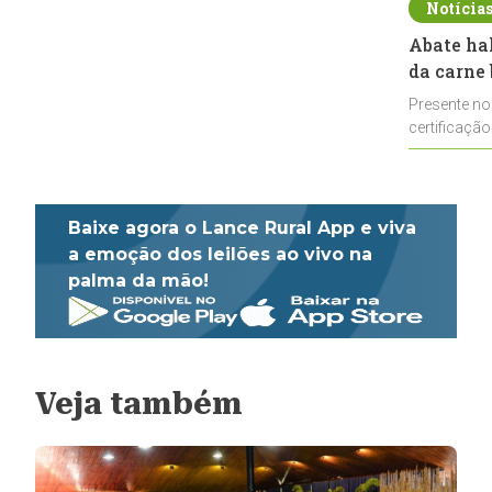
Notícia
Abate ha
da carne 
Presente no
certificação
impulsionar
Baixe agora o Lance Rural App e viva
a emoção dos leilões ao vivo na
palma da mão!
Veja também