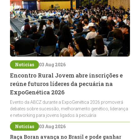
Notícias
03 Aug 2026
Encontro Rural Jovem abre inscrições e
reúne futuros líderes da pecuária na
ExpoGenética 2026
Evento da ABCZ durante a ExpoGenética 2026 promoverá
debates sobre sucessão, melhoramento genético, liderança
e networking para jovens ligados à pecuária
Notícias
03 Aug 2026
Raça Boran avança no Brasil e pode ganhar