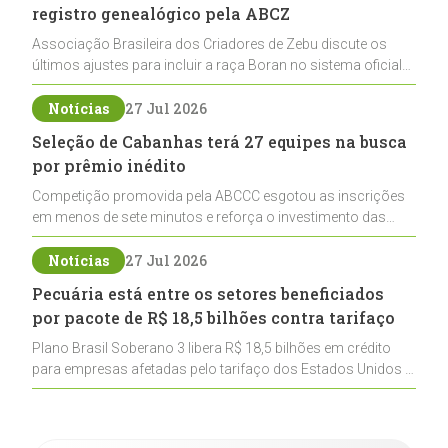
registro genealógico pela ABCZ
Associação Brasileira dos Criadores de Zebu discute os
últimos ajustes para incluir a raça Boran no sistema oficial
de registros, abrindo caminho para sua expansão na
pecuária nacional
Notícias
27 Jul 2026
Seleção de Cabanhas terá 27 equipes na busca
por prêmio inédito
Competição promovida pela ABCCC esgotou as inscrições
em menos de sete minutos e reforça o investimento das
cabanhas na seleção genética de Cavalos Crioulos voltados
ao laço
Notícias
27 Jul 2026
Pecuária está entre os setores beneficiados
por pacote de R$ 18,5 bilhões contra tarifaço
Plano Brasil Soberano 3 libera R$ 18,5 bilhões em crédito
para empresas afetadas pelo tarifaço dos Estados Unidos e
inclui a pecuária entre os setores estratégicos
contemplados