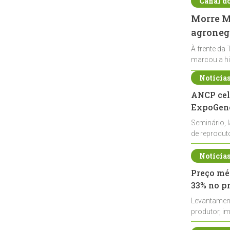
Canal d
Morre Ma
agronegó
À frente da 
marcou a hi
Notícia
ANCP cel
ExpoGené
Seminário, 
de reprodu
durante a E
Notícia
Preço méd
33% no p
Levantamen
produtor, i
de leite cru