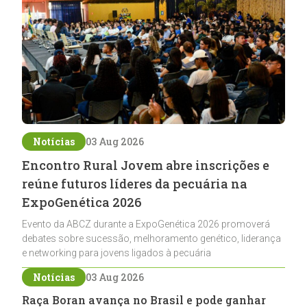
Notícias
03 Aug 2026
Encontro Rural Jovem abre inscrições e
reúne futuros líderes da pecuária na
ExpoGenética 2026
Evento da ABCZ durante a ExpoGenética 2026 promoverá
debates sobre sucessão, melhoramento genético, liderança
e networking para jovens ligados à pecuária
Notícias
03 Aug 2026
Raça Boran avança no Brasil e pode ganhar