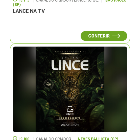
18H15
CANAL DO CRIADOR | LANCE RURAL
SÃO PAULO
(SP)
LANCE NA TV
CONFERIR
19H00
CANAL DO CRIADOR
NEVES PAULISTA (SP)