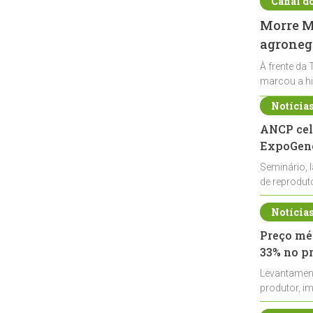
Canal d
Morre Ma
agronegó
À frente da 
marcou a hi
Notícia
ANCP cel
ExpoGené
Seminário, 
de reprodu
durante a E
Notícia
Preço méd
33% no p
Levantamen
produtor, i
de leite cru