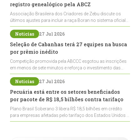
registro genealógico pela ABCZ
Associação Brasileira dos Criadores de Zebu discute os
últimos ajustes para incluir a raça Boran no sistema oficial
de registros, abrindo caminho para sua expansão na
pecuária nacional
Notícias
27 Jul 2026
Seleção de Cabanhas terá 27 equipes na busca
por prêmio inédito
Competição promovida pela ABCCC esgotou as inscrições
em menos de sete minutos e reforça o investimento das
cabanhas na seleção genética de Cavalos Crioulos voltados
ao laço
Notícias
27 Jul 2026
Pecuária está entre os setores beneficiados
por pacote de R$ 18,5 bilhões contra tarifaço
Plano Brasil Soberano 3 libera R$ 18,5 bilhões em crédito
para empresas afetadas pelo tarifaço dos Estados Unidos e
inclui a pecuária entre os setores estratégicos
contemplados