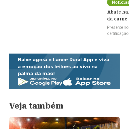
Notícia
Abate ha
da carne 
Presente no
certificação
impulsionar
Baixe agora o Lance Rural App e viva
a emoção dos leilões ao vivo na
palma da mão!
Veja também