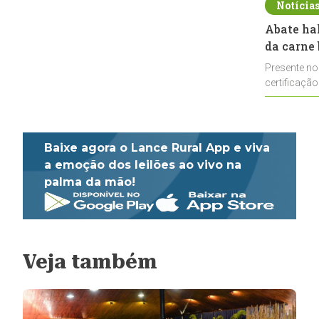
Notícia
Abate ha
da carne 
Presente no
certificação
impulsionar
Baixe agora o Lance Rural App e viva
a emoção dos leilões ao vivo na
palma da mão!
Veja também