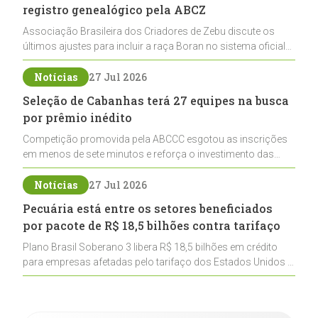
registro genealógico pela ABCZ
Associação Brasileira dos Criadores de Zebu discute os
últimos ajustes para incluir a raça Boran no sistema oficial
de registros, abrindo caminho para sua expansão na
pecuária nacional
Notícias
27 Jul 2026
Seleção de Cabanhas terá 27 equipes na busca
por prêmio inédito
Competição promovida pela ABCCC esgotou as inscrições
em menos de sete minutos e reforça o investimento das
cabanhas na seleção genética de Cavalos Crioulos voltados
ao laço
Notícias
27 Jul 2026
Pecuária está entre os setores beneficiados
por pacote de R$ 18,5 bilhões contra tarifaço
Plano Brasil Soberano 3 libera R$ 18,5 bilhões em crédito
para empresas afetadas pelo tarifaço dos Estados Unidos e
inclui a pecuária entre os setores estratégicos
contemplados