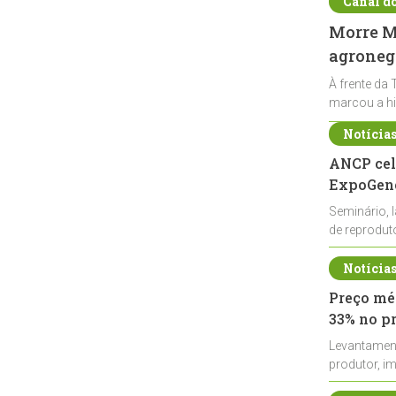
Canal d
Morre Ma
agronegó
À frente da 
marcou a hi
Notícia
ANCP cel
ExpoGené
Seminário, 
de reprodu
durante a E
Notícia
Preço méd
33% no p
Levantamen
produtor, i
de leite cru