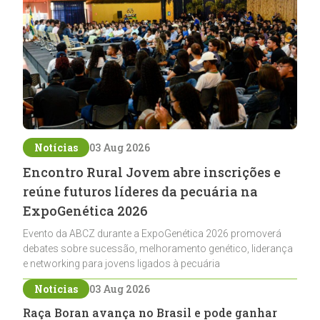
Notícias
03 Aug 2026
Encontro Rural Jovem abre inscrições e
reúne futuros líderes da pecuária na
ExpoGenética 2026
Evento da ABCZ durante a ExpoGenética 2026 promoverá
debates sobre sucessão, melhoramento genético, liderança
e networking para jovens ligados à pecuária
Notícias
03 Aug 2026
Raça Boran avança no Brasil e pode ganhar