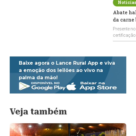
Notícia
Abate ha
da carne 
Presente no
certificação
impulsionar
Baixe agora o Lance Rural App e viva
a emoção dos leilões ao vivo na
palma da mão!
Veja também