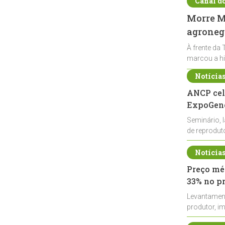
Canal d
Morre Ma
agronegó
À frente da 
marcou a hi
Notícia
ANCP cel
ExpoGené
Seminário, 
de reprodu
durante a E
Notícia
Preço méd
33% no p
Levantamen
produtor, i
de leite cru