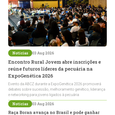
Notícias
03 Aug 2026
Encontro Rural Jovem abre inscrições e
reúne futuros líderes da pecuária na
ExpoGenética 2026
Evento da ABCZ durante a ExpoGenética 2026 promoverá
debates sobre sucessão, melhoramento genético, liderança
e networking para jovens ligados à pecuária
Notícias
03 Aug 2026
Raça Boran avança no Brasil e pode ganhar