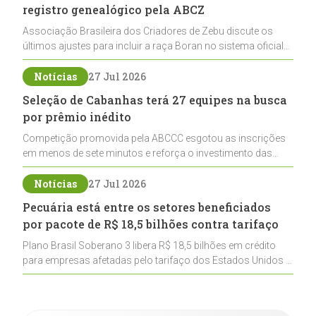
registro genealógico pela ABCZ
Associação Brasileira dos Criadores de Zebu discute os
últimos ajustes para incluir a raça Boran no sistema oficial
de registros, abrindo caminho para sua expansão na
pecuária nacional
Notícias
27 Jul 2026
Seleção de Cabanhas terá 27 equipes na busca
por prêmio inédito
Competição promovida pela ABCCC esgotou as inscrições
em menos de sete minutos e reforça o investimento das
cabanhas na seleção genética de Cavalos Crioulos voltados
ao laço
Notícias
27 Jul 2026
Pecuária está entre os setores beneficiados
por pacote de R$ 18,5 bilhões contra tarifaço
Plano Brasil Soberano 3 libera R$ 18,5 bilhões em crédito
para empresas afetadas pelo tarifaço dos Estados Unidos e
inclui a pecuária entre os setores estratégicos
contemplados