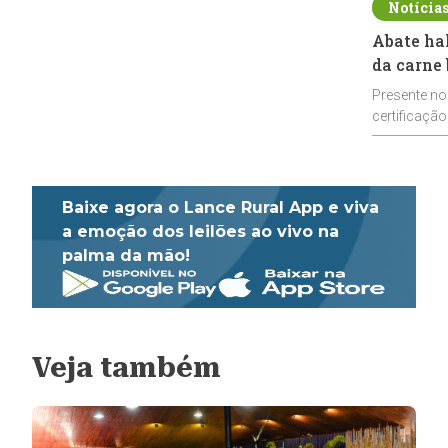
Notícia
Abate ha
da carne 
Presente no
certificação
impulsionar
Baixe agora o Lance Rural App e viva
a emoção dos leilões ao vivo na
palma da mão!
Veja também