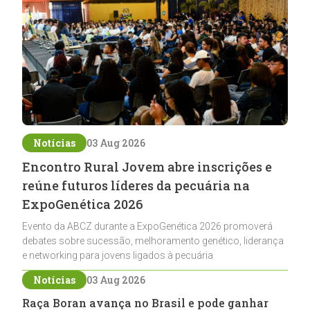
Notícias
03 Aug 2026
Encontro Rural Jovem abre inscrições e
reúne futuros líderes da pecuária na
ExpoGenética 2026
Evento da ABCZ durante a ExpoGenética 2026 promoverá
debates sobre sucessão, melhoramento genético, liderança
e networking para jovens ligados à pecuária
Notícias
03 Aug 2026
Raça Boran avança no Brasil e pode ganhar