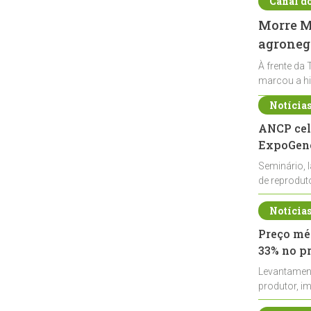
Canal d
Morre Ma
agronegó
À frente da 
marcou a hi
Notícia
ANCP cel
ExpoGené
Seminário, 
de reprodu
durante a E
Notícia
Preço méd
33% no p
Levantamen
produtor, i
de leite cru