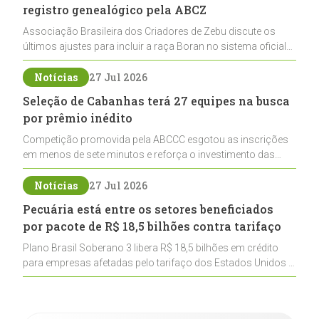
registro genealógico pela ABCZ
Associação Brasileira dos Criadores de Zebu discute os
últimos ajustes para incluir a raça Boran no sistema oficial
de registros, abrindo caminho para sua expansão na
pecuária nacional
Notícias
27 Jul 2026
Seleção de Cabanhas terá 27 equipes na busca
por prêmio inédito
Competição promovida pela ABCCC esgotou as inscrições
em menos de sete minutos e reforça o investimento das
cabanhas na seleção genética de Cavalos Crioulos voltados
ao laço
Notícias
27 Jul 2026
Pecuária está entre os setores beneficiados
por pacote de R$ 18,5 bilhões contra tarifaço
Plano Brasil Soberano 3 libera R$ 18,5 bilhões em crédito
para empresas afetadas pelo tarifaço dos Estados Unidos e
inclui a pecuária entre os setores estratégicos
contemplados