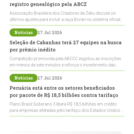
registro genealógico pela ABCZ
Associação Brasileira dos Criadores de Zebu discute os
últimos ajustes para incluir a raça Boran no sistema oficial
de registros, abrindo caminho para sua expansão na
pecuária nacional
Notícias
27 Jul 2026
Seleção de Cabanhas terá 27 equipes na busca
por prêmio inédito
Competição promovida pela ABCCC esgotou as inscrições
em menos de sete minutos e reforça o investimento das
cabanhas na seleção genética de Cavalos Crioulos voltados
ao laço
Notícias
27 Jul 2026
Pecuária está entre os setores beneficiados
por pacote de R$ 18,5 bilhões contra tarifaço
Plano Brasil Soberano 3 libera R$ 18,5 bilhões em crédito
para empresas afetadas pelo tarifaço dos Estados Unidos e
inclui a pecuária entre os setores estratégicos
contemplados