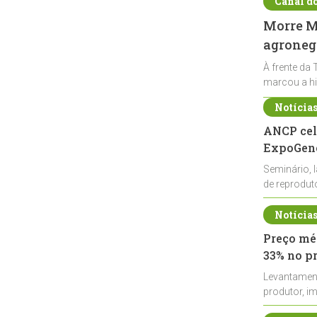
Canal d
Morre Ma
agronegó
À frente da 
marcou a hi
Notícia
ANCP cel
ExpoGené
Seminário, 
de reprodu
durante a E
Notícia
Preço méd
33% no p
Levantamen
produtor, i
de leite cru