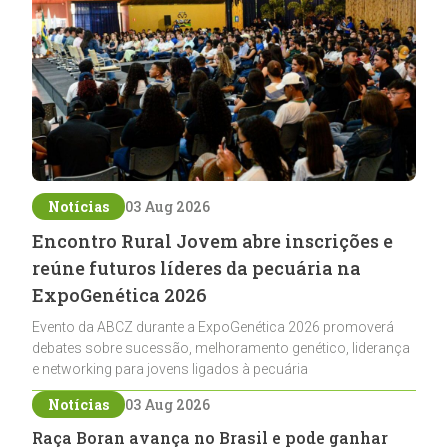
Notícias
03 Aug 2026
Encontro Rural Jovem abre inscrições e
reúne futuros líderes da pecuária na
ExpoGenética 2026
Evento da ABCZ durante a ExpoGenética 2026 promoverá
debates sobre sucessão, melhoramento genético, liderança
e networking para jovens ligados à pecuária
Notícias
03 Aug 2026
Raça Boran avança no Brasil e pode ganhar