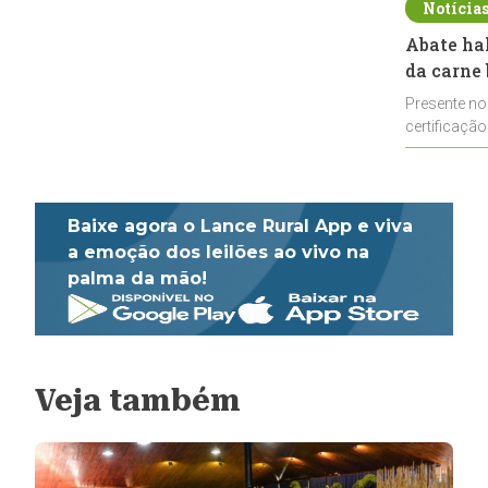
Notícia
Abate ha
da carne 
Presente no
certificação
impulsionar
Baixe agora o Lance Rural App e viva
a emoção dos leilões ao vivo na
palma da mão!
Veja também