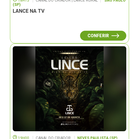
18H15
CANAL DO CRIADOR | LANCE RURAL
SÃO PAULO
(SP)
LANCE NA TV
CONFERIR
19H00
CANAL DO CRIADOR
NEVES PAULISTA (SP)