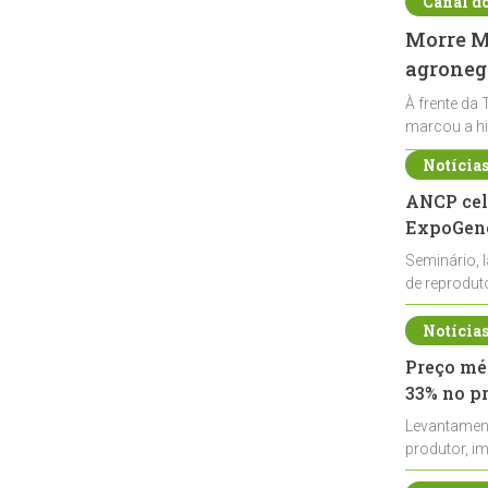
Canal d
Morre Ma
agronegó
À frente da 
marcou a hi
Notícia
ANCP cel
ExpoGené
Seminário, 
de reprodu
durante a E
Notícia
Preço méd
33% no p
Levantamen
produtor, i
de leite cru