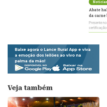
Notícia
Abate ha
da carne 
Presente no
certificação
impulsionar
Baixe agora o Lance Rural App e viva
a emoção dos leilões ao vivo na
palma da mão!
Veja também