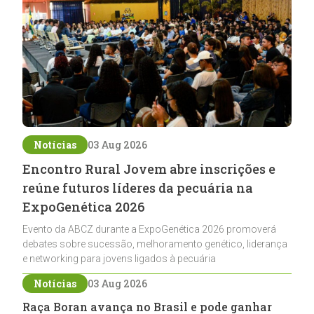
Notícias
03 Aug 2026
Encontro Rural Jovem abre inscrições e
reúne futuros líderes da pecuária na
ExpoGenética 2026
Evento da ABCZ durante a ExpoGenética 2026 promoverá
debates sobre sucessão, melhoramento genético, liderança
e networking para jovens ligados à pecuária
Notícias
03 Aug 2026
Raça Boran avança no Brasil e pode ganhar