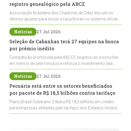
registro genealógico pela ABCZ
Associação Brasileira dos Criadores de Zebu discute os
últimos ajustes para incluir a raça Boran no sistema oficial
de registros, abrindo caminho para sua expansão na
pecuária nacional
Notícias
27 Jul 2026
Seleção de Cabanhas terá 27 equipes na busca
por prêmio inédito
Competição promovida pela ABCCC esgotou as inscrições
em menos de sete minutos e reforça o investimento das
cabanhas na seleção genética de Cavalos Crioulos voltados
ao laço
Notícias
27 Jul 2026
Pecuária está entre os setores beneficiados
por pacote de R$ 18,5 bilhões contra tarifaço
Plano Brasil Soberano 3 libera R$ 18,5 bilhões em crédito
para empresas afetadas pelo tarifaço dos Estados Unidos e
inclui a pecuária entre os setores estratégicos
contemplados