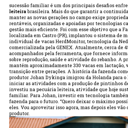
sucessão familiar é um dos principais desafios enfr
leiteira
brasileira. Mais do que garantir a continuid
manter as novas gerações no campo exige propried
rentáveis, organizadas e apoiadas por tecnologias c
gestão mais eficiente. Foi com esse objetivo que a F
localizada em Castro (PR), implantou o sistema de
individual de vacas HerdMonitor, tecnologia da Ne
comercializada pela GENEX. Atualmente, cerca de 4
acompanhados pela ferramenta, que fornece inform
sobre reprodução, saúde e atividade do rebanho. A p
mantém aproximadamente 330 vacas em lactação, v
transição entre gerações. A história da fazenda com
produtor Johan Dykinga imigrou da Holanda para o B
iniciar as atividades com a produção de pintinhos de
investiu na pecuária leiteira, atividade que hoje su
familiar. Para Johan, investir em tecnologia também
fazenda para o futuro. “Quero deixar o máximo poss
eles. Vou aproveitar isso agora, mas depois eles vão 
produtor.