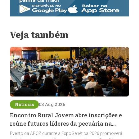
palma da mão!
Veja também
Notícias
03 Aug 2026
Encontro Rural Jovem abre inscrições e
reúne futuros líderes da pecuária na
ExpoGenética 2026
Evento da ABCZ durante a ExpoGenética 2026 promoverá