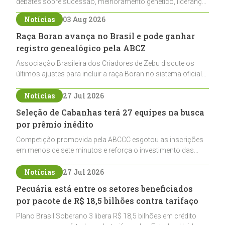
debates sobre sucessão, melhoramento genético, liderança
e networking para jovens ligados à pecuária
Notícias
03 Aug 2026
Raça Boran avança no Brasil e pode ganhar
registro genealógico pela ABCZ
Associação Brasileira dos Criadores de Zebu discute os
últimos ajustes para incluir a raça Boran no sistema oficial
de registros, abrindo caminho para sua expansão na
pecuária nacional
Notícias
27 Jul 2026
Seleção de Cabanhas terá 27 equipes na busca
por prêmio inédito
Competição promovida pela ABCCC esgotou as inscrições
em menos de sete minutos e reforça o investimento das
cabanhas na seleção genética de Cavalos Crioulos voltados
ao laço
Notícias
27 Jul 2026
Pecuária está entre os setores beneficiados
por pacote de R$ 18,5 bilhões contra tarifaço
Plano Brasil Soberano 3 libera R$ 18,5 bilhões em crédito