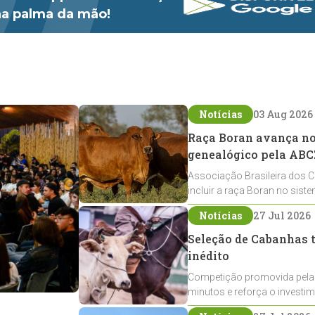
 na palma da mão!
Notícias
03 Aug 2026
Raça Boran avança no 
genealógico pela ABC
Associação Brasileira dos C
incluir a raça Boran no sist
expansão na pecuária nacio
Notícias
27 Jul 2026
Seleção de Cabanhas t
inédito
Competição promovida pela
minutos e reforça o investi
Crioulos voltados ao laço