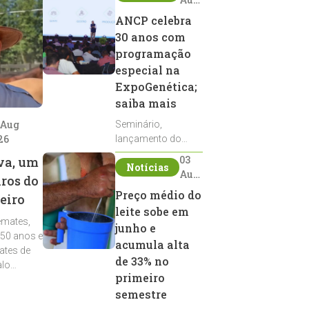
2026
ANCP celebra
30 anos com
programação
especial na
ExpoGenética;
saiba mais
 Aug
Seminário,
26
lançamento do
Sumário de Touros,
03
va, um
Notícias
debates, podcast,
Aug
iros do
desfile de
2026
Preço médio do
eiro
reprodutores e
leite sobe em
homenagens
emates,
integram a
junho e
 50 anos e
programação da
acumula alta
ates de
entidade durante a
de 33% no
alo
ExpoGenética 2026
primeiro
semestre