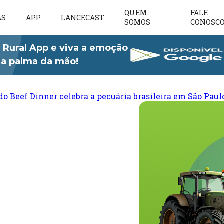
QUEM
FALE
AS
APP
LANCECAST
SOMOS
CONOSC
 Rural App e viva a emoção
 na palma da mão!
do Beef Dinner celebra a pecuária brasileira em São Paul