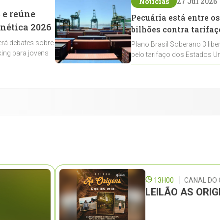
Notícias
27 Jul 2026
 e reúne
Pecuária está entre os
enética 2026
bilhões contra tarifaç
rá debates sobre
Plano Brasil Soberano 3 libe
ing para jovens
pelo tarifaço dos Estados Un
contemplados
13H00
CANAL DO
LEILÃO AS ORI