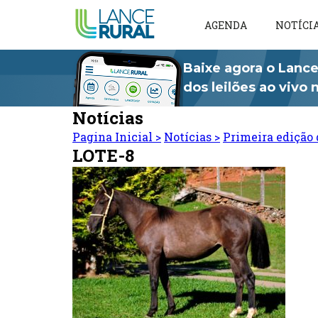
AGENDA
NOTÍCI
Baixe agora o Lance
dos leilões ao vivo
Notícias
Pagina Inicial
>
Notícias
>
Primeira edição 
LOTE-8