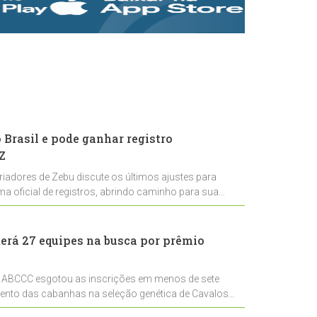
rastreabilidade e
rigor técnico para
impulsionar as
exportações
brasileiras
Brasil e pode ganhar registro
Z
riadores de Zebu discute os últimos ajustes para
ema oficial de registros, abrindo caminho para sua
nal
erá 27 equipes na busca por prêmio
 ABCCC esgotou as inscrições em menos de sete
mento das cabanhas na seleção genética de Cavalos