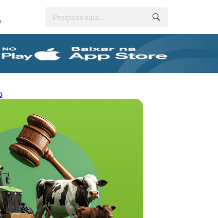
Pesquise aqui...
O
o