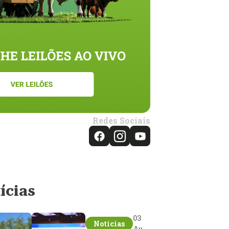
Redes Sociais
ícias
03
Notícias
Aug