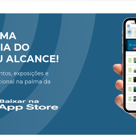
RMA
IA DO
U ALCANCE!
entos, exposições e
cional na palma da