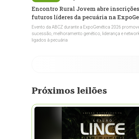
Encontro Rural Jovem abre inscrições
futuros líderes da pecuária na ExpoG
Evento da ABCZ durante a ExpoGenética 2026 promove
sucessão, melhoramento genético, liderança e network
ligados à pecuária
Próximos leilões