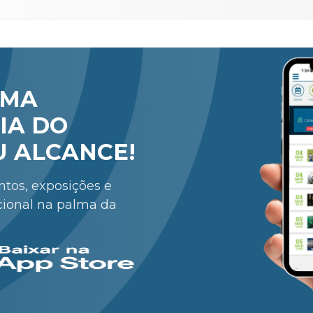
RMA
IA DO
U ALCANCE!
entos, exposições e
cional na palma da