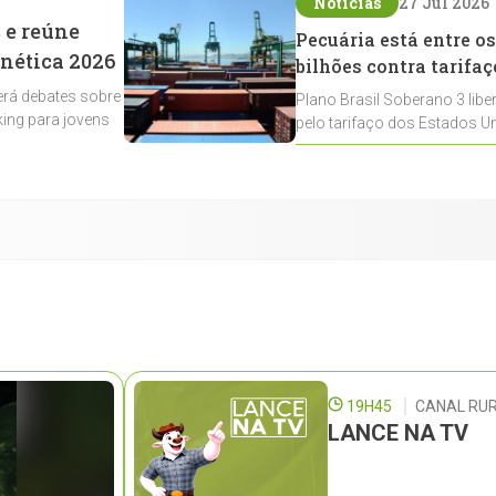
Notícias
27 Jul 2026
 e reúne
Pecuária está entre os
enética 2026
bilhões contra tarifaç
rá debates sobre
Plano Brasil Soberano 3 libe
ing para jovens
pelo tarifaço dos Estados Un
contemplados
19H45
CANAL RUR
LANCE NA TV