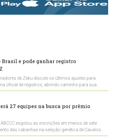
rastreabilidade e
rigor técnico para
impulsionar as
exportações
brasileiras
Brasil e pode ganhar registro
Z
riadores de Zebu discute os últimos ajustes para
ema oficial de registros, abrindo caminho para sua
nal
erá 27 equipes na busca por prêmio
 ABCCC esgotou as inscrições em menos de sete
mento das cabanhas na seleção genética de Cavalos