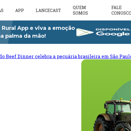
QUEM
FALE
AS
APP
LANCECAST
SOMOS
CONOSC
 Rural App e viva a emoção
 na palma da mão!
do Beef Dinner celebra a pecuária brasileira em São Paul