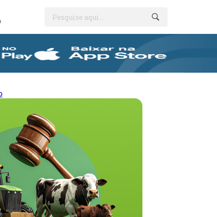
Pesquise aqui...
O
o