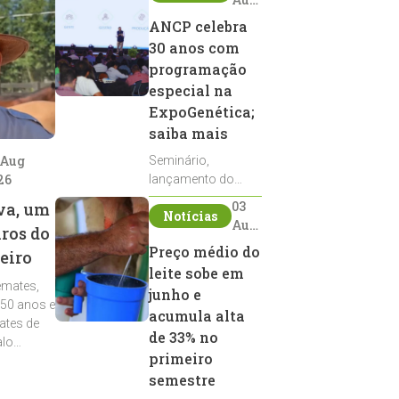
2026
ANCP celebra
30 anos com
programação
especial na
ExpoGenética;
saiba mais
 Aug
Seminário,
26
lançamento do
Sumário de Touros,
03
va, um
Notícias
debates, podcast,
Aug
iros do
desfile de
2026
Preço médio do
eiro
reprodutores e
leite sobe em
homenagens
emates,
integram a
junho e
 50 anos e
programação da
acumula alta
ates de
entidade durante a
de 33% no
alo
ExpoGenética 2026
primeiro
semestre