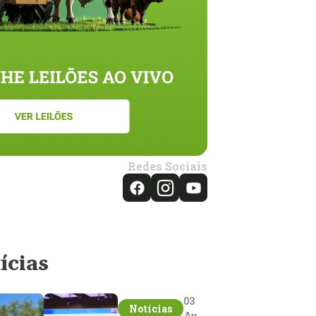
Redes Sociais
ícias
03
Notícias
Aug