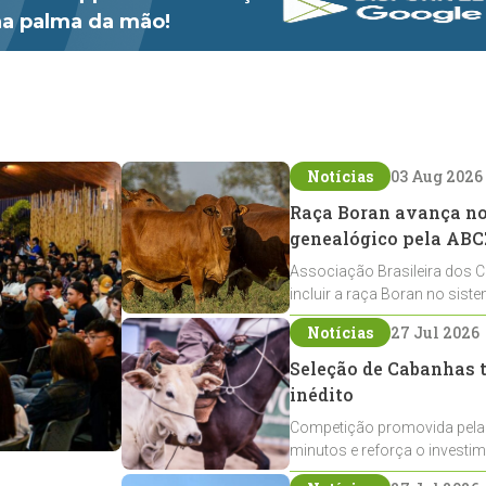
 na palma da mão!
Notícias
03 Aug 2026
Raça Boran avança no 
genealógico pela ABC
Associação Brasileira dos C
incluir a raça Boran no sist
expansão na pecuária nacio
Notícias
27 Jul 2026
Seleção de Cabanhas t
inédito
Competição promovida pela
minutos e reforça o investi
Crioulos voltados ao laço