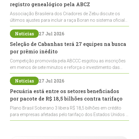
registro genealógico pela ABCZ
Associação Brasileira dos Criadores de Zebu discute os
últimos ajustes para incluir a raça Boran no sistema oficial
de registros, abrindo caminho para sua expansão na
pecuária nacional
Notícias
27 Jul 2026
Seleção de Cabanhas terá 27 equipes na busca
por prêmio inédito
Competição promovida pela ABCCC esgotou as inscrições
em menos de sete minutos e reforça o investimento das
cabanhas na seleção genética de Cavalos Crioulos voltados
ao laço
Notícias
27 Jul 2026
Pecuária está entre os setores beneficiados
por pacote de R$ 18,5 bilhões contra tarifaço
Plano Brasil Soberano 3 libera R$ 18,5 bilhões em crédito
para empresas afetadas pelo tarifaço dos Estados Unidos e
inclui a pecuária entre os setores estratégicos
contemplados