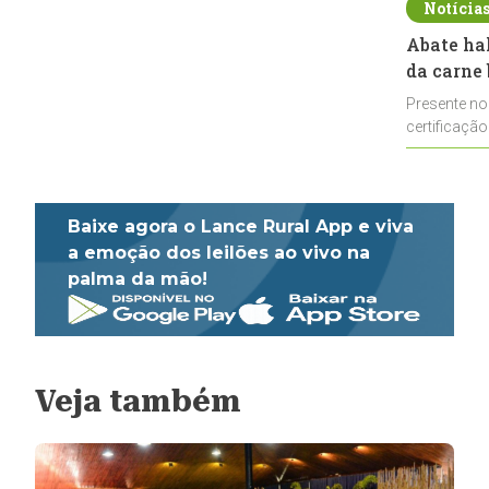
Notícia
Abate ha
da carne 
Presente no
certificação
impulsionar
Baixe agora o Lance Rural App e viva
a emoção dos leilões ao vivo na
palma da mão!
Veja também