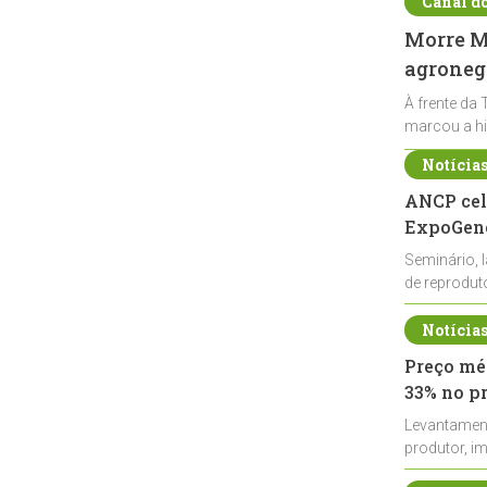
Canal d
Morre Ma
agronegó
À frente da 
marcou a hi
Notícia
ANCP cel
ExpoGené
Seminário, 
de reprodu
durante a E
Notícia
Preço méd
33% no p
Levantamen
produtor, i
de leite cru