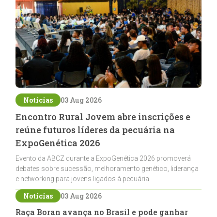
Notícias
03 Aug 2026
Encontro Rural Jovem abre inscrições e
reúne futuros líderes da pecuária na
ExpoGenética 2026
Evento da ABCZ durante a ExpoGenética 2026 promoverá
debates sobre sucessão, melhoramento genético, liderança
e networking para jovens ligados à pecuária
Notícias
03 Aug 2026
Raça Boran avança no Brasil e pode ganhar