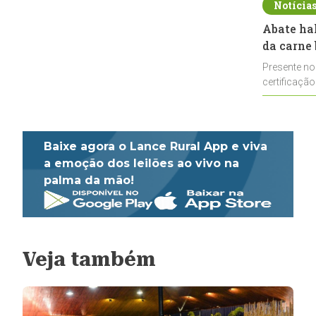
Notícia
Abate ha
da carne 
Presente no
certificação
impulsionar
Baixe agora o Lance Rural App e viva
a emoção dos leilões ao vivo na
palma da mão!
Veja também