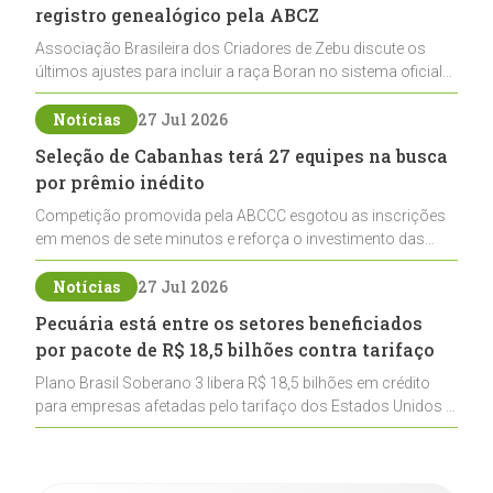
registro genealógico pela ABCZ
Associação Brasileira dos Criadores de Zebu discute os
últimos ajustes para incluir a raça Boran no sistema oficial
de registros, abrindo caminho para sua expansão na
pecuária nacional
Notícias
27 Jul 2026
Seleção de Cabanhas terá 27 equipes na busca
por prêmio inédito
Competição promovida pela ABCCC esgotou as inscrições
em menos de sete minutos e reforça o investimento das
cabanhas na seleção genética de Cavalos Crioulos voltados
ao laço
Notícias
27 Jul 2026
Pecuária está entre os setores beneficiados
por pacote de R$ 18,5 bilhões contra tarifaço
Plano Brasil Soberano 3 libera R$ 18,5 bilhões em crédito
para empresas afetadas pelo tarifaço dos Estados Unidos e
inclui a pecuária entre os setores estratégicos
contemplados