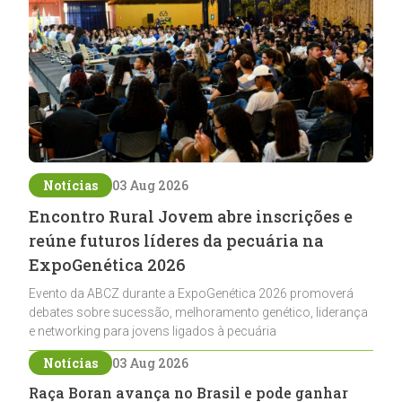
Notícias
03 Aug 2026
Encontro Rural Jovem abre inscrições e
reúne futuros líderes da pecuária na
ExpoGenética 2026
Evento da ABCZ durante a ExpoGenética 2026 promoverá
debates sobre sucessão, melhoramento genético, liderança
e networking para jovens ligados à pecuária
Notícias
03 Aug 2026
Raça Boran avança no Brasil e pode ganhar