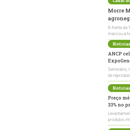
Canal d
Morre Ma
agronegó
À frente da 
marcou a hi
Notícia
ANCP cel
ExpoGené
Seminário, 
de reprodu
durante a E
Notícia
Preço méd
33% no p
Levantamen
produtor, i
de leite cru