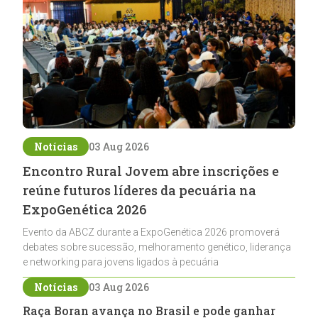
Notícias
03 Aug 2026
Encontro Rural Jovem abre inscrições e
reúne futuros líderes da pecuária na
ExpoGenética 2026
Evento da ABCZ durante a ExpoGenética 2026 promoverá
debates sobre sucessão, melhoramento genético, liderança
e networking para jovens ligados à pecuária
Notícias
03 Aug 2026
Raça Boran avança no Brasil e pode ganhar