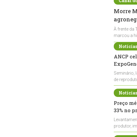
Canal d
Morre Ma
agronegó
À frente da 
marcou a hi
Notícia
ANCP cel
ExpoGené
Seminário, 
de reprodu
durante a E
Notícia
Preço méd
33% no p
Levantamen
produtor, i
de leite cru