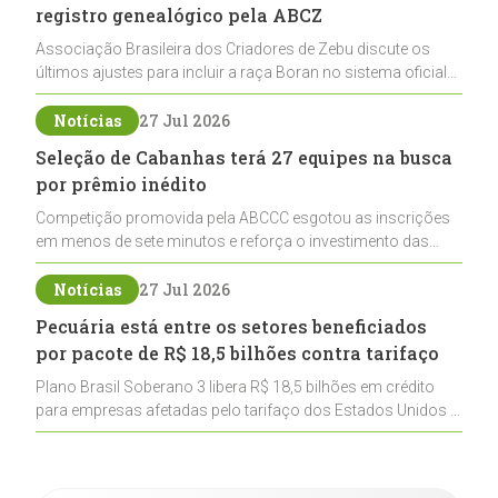
registro genealógico pela ABCZ
Associação Brasileira dos Criadores de Zebu discute os
últimos ajustes para incluir a raça Boran no sistema oficial
de registros, abrindo caminho para sua expansão na
pecuária nacional
Notícias
27 Jul 2026
Seleção de Cabanhas terá 27 equipes na busca
por prêmio inédito
Competição promovida pela ABCCC esgotou as inscrições
em menos de sete minutos e reforça o investimento das
cabanhas na seleção genética de Cavalos Crioulos voltados
ao laço
Notícias
27 Jul 2026
Pecuária está entre os setores beneficiados
por pacote de R$ 18,5 bilhões contra tarifaço
Plano Brasil Soberano 3 libera R$ 18,5 bilhões em crédito
para empresas afetadas pelo tarifaço dos Estados Unidos e
inclui a pecuária entre os setores estratégicos
contemplados