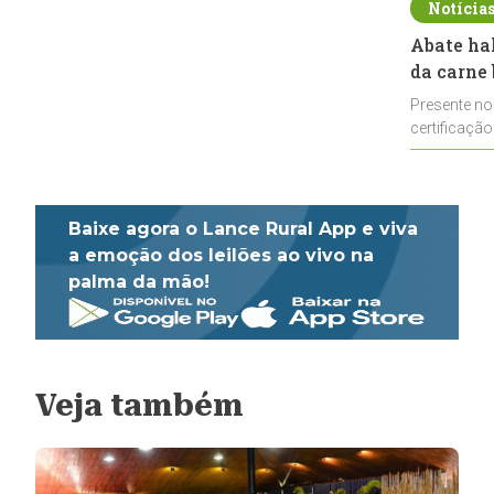
Notícia
Abate ha
da carne 
Presente no
certificação
impulsionar
Baixe agora o Lance Rural App e viva
a emoção dos leilões ao vivo na
palma da mão!
Veja também