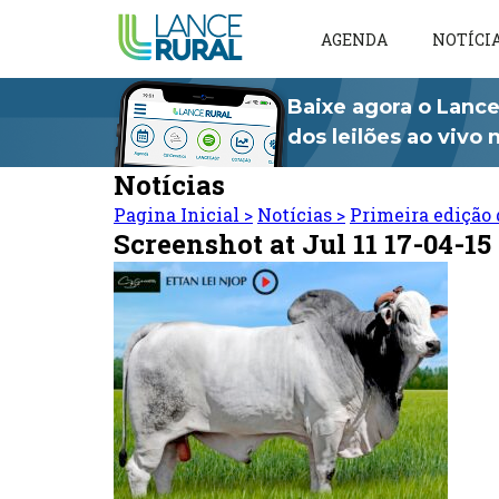
AGENDA
NOTÍCI
Baixe agora o Lance
dos leilões ao vivo
Notícias
Pagina Inicial
>
Notícias
>
Primeira edição 
Screenshot at Jul 11 17-04-15