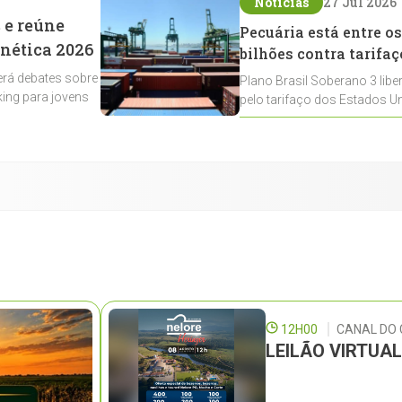
Notícias
27 Jul 2026
 e reúne
Pecuária está entre os
enética 2026
bilhões contra tarifaç
rá debates sobre
Plano Brasil Soberano 3 libe
ing para jovens
pelo tarifaço dos Estados Un
contemplados
12H00
CANAL DO
LEILÃO VIRTUA