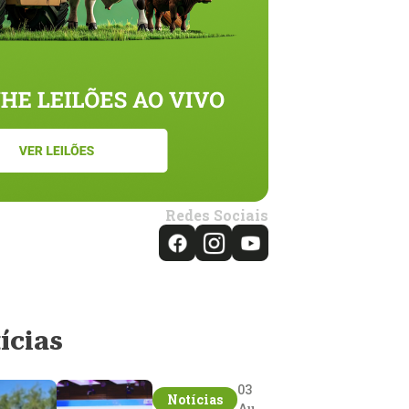
Redes Sociais
ícias
03
Notícias
Aug