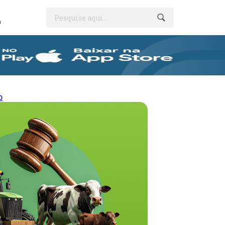
Pesquise aqui...
O
o