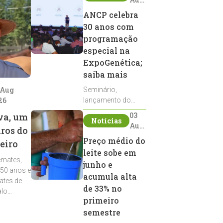
2026
ANCP celebra
30 anos com
programação
especial na
ExpoGenética;
saiba mais
 Aug
Seminário,
26
lançamento do
Sumário de Touros,
03
va, um
Notícias
debates, podcast,
Aug
iros do
desfile de
2026
Preço médio do
eiro
reprodutores e
leite sobe em
homenagens
emates,
integram a
junho e
 50 anos e
programação da
acumula alta
ates de
entidade durante a
de 33% no
alo
ExpoGenética 2026
primeiro
semestre