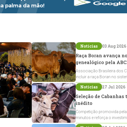
 na palma da mão!
Notícias
03 Aug 2026
Raça Boran avança no 
genealógico pela ABC
Associação Brasileira dos C
incluir a raça Boran no sist
expansão na pecuária nacio
Notícias
27 Jul 2026
Seleção de Cabanhas t
inédito
Competição promovida pela
minutos e reforça o investi
Crioulos voltados ao laço