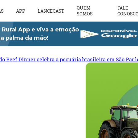
QUEM
FALE
AS
APP
LANCECAST
SOMOS
CONOSC
 Rural App e viva a emoção
 na palma da mão!
do Beef Dinner celebra a pecuária brasileira em São Paul