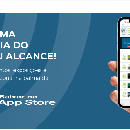
RMA
IA DO
U ALCANCE!
entos, exposições e
cional na palma da