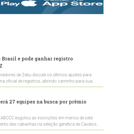
rastreabilidade e
rigor técnico para
impulsionar as
exportações
brasileiras
Brasil e pode ganhar registro
Z
riadores de Zebu discute os últimos ajustes para
ema oficial de registros, abrindo caminho para sua
nal
erá 27 equipes na busca por prêmio
 ABCCC esgotou as inscrições em menos de sete
mento das cabanhas na seleção genética de Cavalos