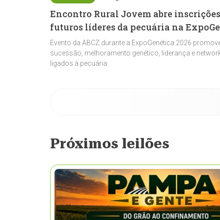
Encontro Rural Jovem abre inscrições
futuros líderes da pecuária na ExpoG
Evento da ABCZ durante a ExpoGenética 2026 promove
sucessão, melhoramento genético, liderança e network
ligados à pecuária
Próximos leilões