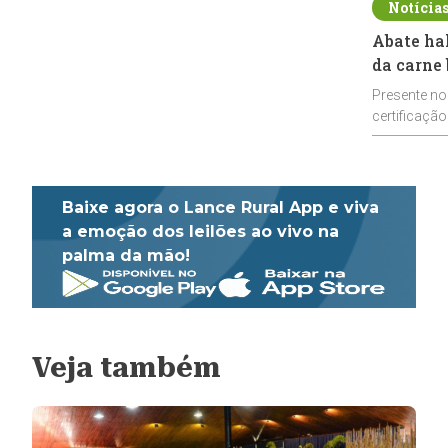
Notícia
Abate ha
da carne 
Presente no
certificação
impulsionar
Baixe agora o Lance Rural App e viva
a emoção dos leilões ao vivo na
palma da mão!
Veja também