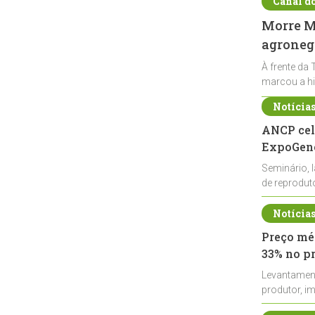
Canal d
Morre Ma
agronegó
À frente da 
marcou a hi
Notícia
ANCP cel
ExpoGené
Seminário, 
de reprodu
durante a E
Notícia
Preço méd
33% no p
Levantamen
produtor, i
de leite cru