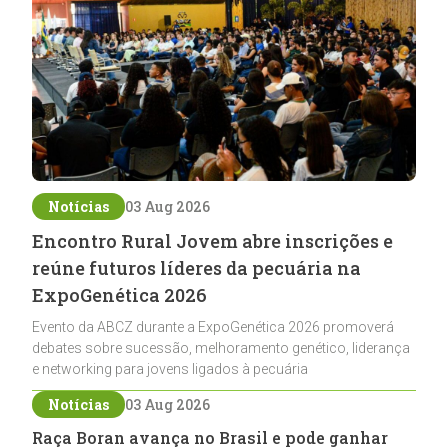
Notícias
03 Aug 2026
Encontro Rural Jovem abre inscrições e
reúne futuros líderes da pecuária na
ExpoGenética 2026
Evento da ABCZ durante a ExpoGenética 2026 promoverá
debates sobre sucessão, melhoramento genético, liderança
e networking para jovens ligados à pecuária
Notícias
03 Aug 2026
Raça Boran avança no Brasil e pode ganhar