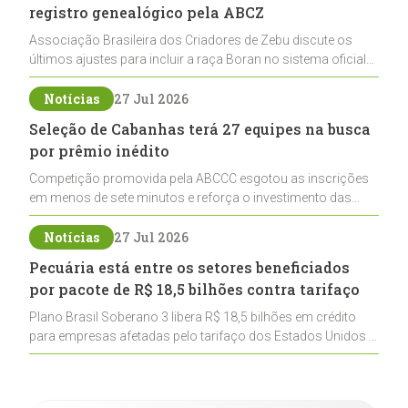
registro genealógico pela ABCZ
Associação Brasileira dos Criadores de Zebu discute os
últimos ajustes para incluir a raça Boran no sistema oficial
de registros, abrindo caminho para sua expansão na
pecuária nacional
Notícias
27 Jul 2026
Seleção de Cabanhas terá 27 equipes na busca
por prêmio inédito
Competição promovida pela ABCCC esgotou as inscrições
em menos de sete minutos e reforça o investimento das
cabanhas na seleção genética de Cavalos Crioulos voltados
ao laço
Notícias
27 Jul 2026
Pecuária está entre os setores beneficiados
por pacote de R$ 18,5 bilhões contra tarifaço
Plano Brasil Soberano 3 libera R$ 18,5 bilhões em crédito
para empresas afetadas pelo tarifaço dos Estados Unidos e
inclui a pecuária entre os setores estratégicos
contemplados