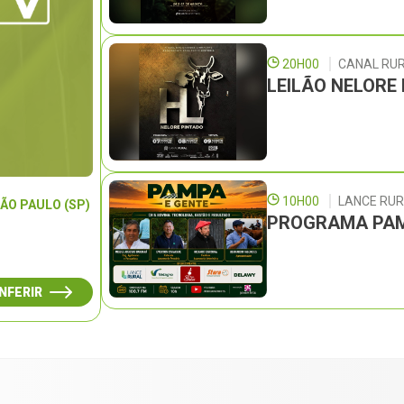
20H00
CANAL RU
LEILÃO NELORE
10H00
LANCE RU
ÃO PAULO (SP)
PROGRAMA PAM
NFERIR