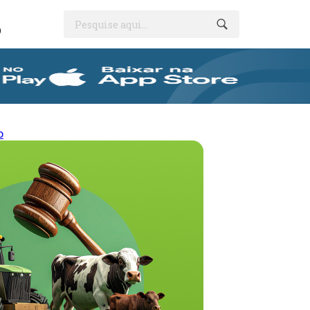
Pesquise aqui...
O
o