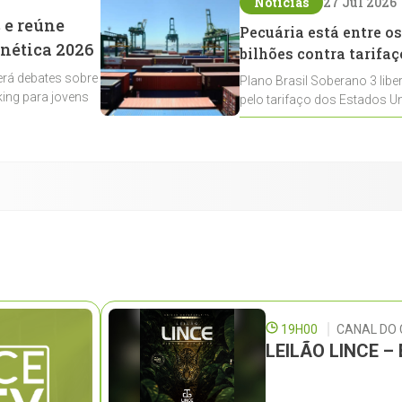
Notícias
27 Jul 2026
 e reúne
Pecuária está entre os
enética 2026
bilhões contra tarifaç
rá debates sobre
Plano Brasil Soberano 3 libe
ing para jovens
pelo tarifaço dos Estados Un
contemplados
19H00
CANAL DO
LEILÃO LINCE 