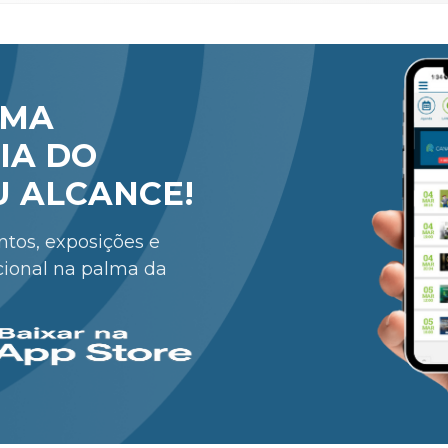
RMA
IA DO
U ALCANCE!
entos, exposições e
cional na palma da