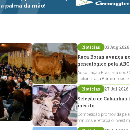
 na palma da mão!
Notícias
03 Aug 2026
Raça Boran avança no 
genealógico pela ABC
Associação Brasileira dos C
incluir a raça Boran no sist
expansão na pecuária nacio
Notícias
27 Jul 2026
Seleção de Cabanhas t
inédito
Competição promovida pela
minutos e reforça o investi
Crioulos voltados ao laço