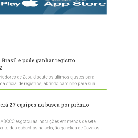
rastreabilidade e
rigor técnico para
impulsionar as
exportações
brasileiras
Brasil e pode ganhar registro
Z
riadores de Zebu discute os últimos ajustes para
ema oficial de registros, abrindo caminho para sua
nal
erá 27 equipes na busca por prêmio
 ABCCC esgotou as inscrições em menos de sete
mento das cabanhas na seleção genética de Cavalos