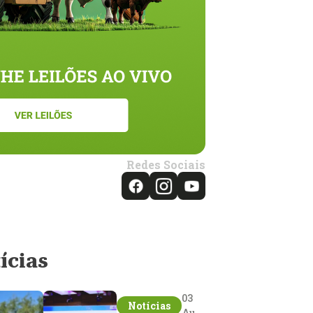
Redes Sociais
ícias
03
Notícias
Aug