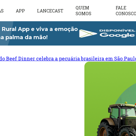
QUEM
FALE
AS
APP
LANCECAST
SOMOS
CONOSC
 Rural App e viva a emoção
 na palma da mão!
do Beef Dinner celebra a pecuária brasileira em São Paul