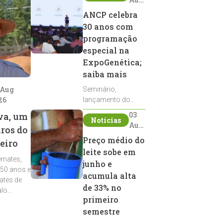
2026
ANCP celebra
30 anos com
programação
especial na
ExpoGenética;
saiba mais
 Aug
Seminário,
26
lançamento do
Sumário de Touros,
03
va, um
Notícias
debates, podcast,
Aug
iros do
desfile de
2026
Preço médio do
eiro
reprodutores e
leite sobe em
homenagens
emates,
integram a
junho e
 50 anos e
programação da
acumula alta
ates de
entidade durante a
de 33% no
alo
ExpoGenética 2026
primeiro
semestre