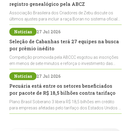
registro genealógico pela ABCZ
Associação Brasileira dos Criadores de Zebu discute os
últimos ajustes para incluir a raça Boran no sistema oficial
de registros, abrindo caminho para sua expansão na
pecuária nacional
Notícias
27 Jul 2026
Seleção de Cabanhas terá 27 equipes na busca
por prêmio inédito
Competição promovida pela ABCCC esgotou as inscrições
em menos de sete minutos e reforça o investimento das
cabanhas na seleção genética de Cavalos Crioulos voltados
ao laço
Notícias
27 Jul 2026
Pecuária está entre os setores beneficiados
por pacote de R$ 18,5 bilhões contra tarifaço
Plano Brasil Soberano 3 libera R$ 18,5 bilhões em crédito
para empresas afetadas pelo tarifaço dos Estados Unidos e
inclui a pecuária entre os setores estratégicos
contemplados