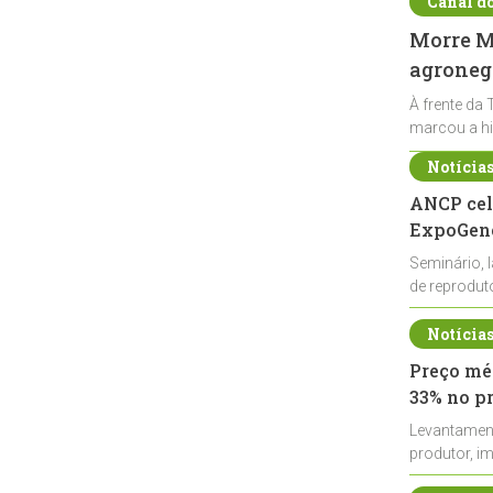
Canal d
Morre Ma
agronegó
À frente da 
marcou a hi
Notícia
ANCP cel
ExpoGené
Seminário, 
de reprodu
durante a E
Notícia
Preço méd
33% no p
Levantamen
produtor, i
de leite cru