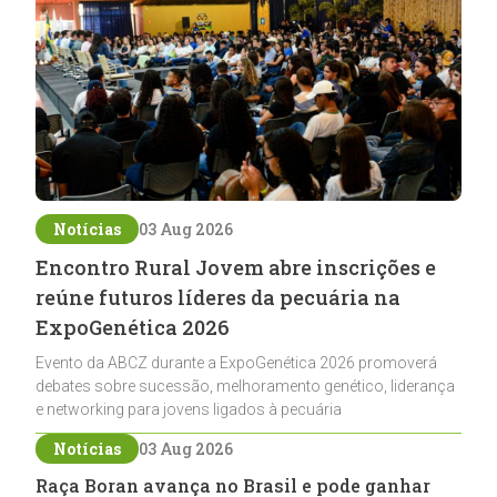
Notícias
03 Aug 2026
Encontro Rural Jovem abre inscrições e
reúne futuros líderes da pecuária na
ExpoGenética 2026
Evento da ABCZ durante a ExpoGenética 2026 promoverá
debates sobre sucessão, melhoramento genético, liderança
e networking para jovens ligados à pecuária
Notícias
03 Aug 2026
Raça Boran avança no Brasil e pode ganhar