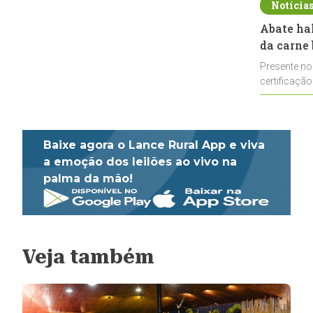
Notícia
Abate ha
da carne 
Presente no
certificação
impulsionar
Baixe agora o Lance Rural App e viva
a emoção dos leilões ao vivo na
palma da mão!
Veja também