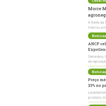
Canal d
Morre Ma
agronegó
À frente da 
marcou a hi
Notícia
ANCP cel
ExpoGené
Seminário, 
de reprodu
durante a E
Notícia
Preço méd
33% no p
Levantamen
produtor, i
de leite cru