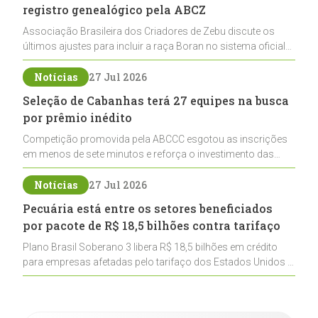
registro genealógico pela ABCZ
Associação Brasileira dos Criadores de Zebu discute os
últimos ajustes para incluir a raça Boran no sistema oficial
de registros, abrindo caminho para sua expansão na
pecuária nacional
Notícias
27 Jul 2026
Seleção de Cabanhas terá 27 equipes na busca
por prêmio inédito
Competição promovida pela ABCCC esgotou as inscrições
em menos de sete minutos e reforça o investimento das
cabanhas na seleção genética de Cavalos Crioulos voltados
ao laço
Notícias
27 Jul 2026
Pecuária está entre os setores beneficiados
por pacote de R$ 18,5 bilhões contra tarifaço
Plano Brasil Soberano 3 libera R$ 18,5 bilhões em crédito
para empresas afetadas pelo tarifaço dos Estados Unidos e
inclui a pecuária entre os setores estratégicos
contemplados