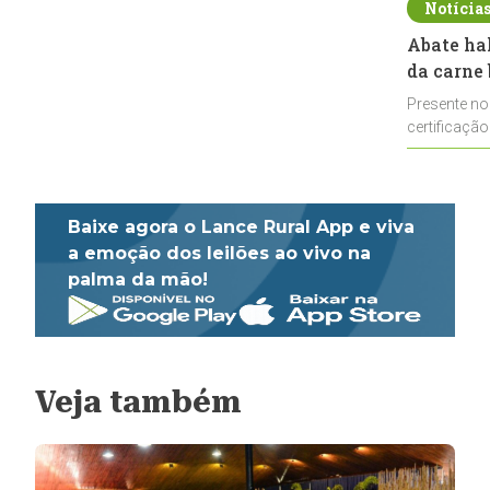
Notícia
Abate ha
da carne 
Presente no
certificação
impulsionar
Baixe agora o Lance Rural App e viva
a emoção dos leilões ao vivo na
palma da mão!
Veja também