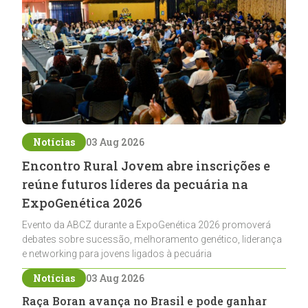
Notícias
03 Aug 2026
Encontro Rural Jovem abre inscrições e
reúne futuros líderes da pecuária na
ExpoGenética 2026
Evento da ABCZ durante a ExpoGenética 2026 promoverá
debates sobre sucessão, melhoramento genético, liderança
e networking para jovens ligados à pecuária
Notícias
03 Aug 2026
Raça Boran avança no Brasil e pode ganhar