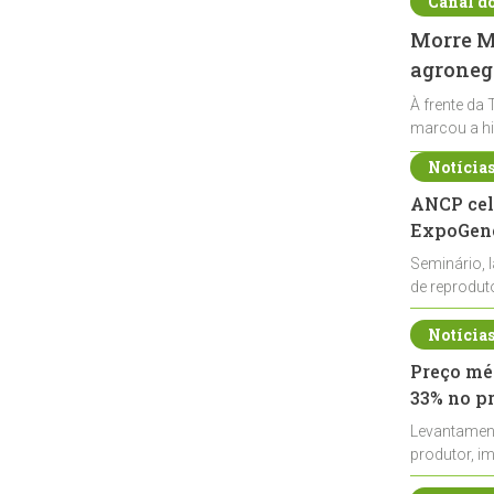
Canal d
Morre Ma
agronegó
À frente da 
marcou a hi
Notícia
ANCP cel
ExpoGené
Seminário, 
de reprodu
durante a E
Notícia
Preço méd
33% no p
Levantamen
produtor, i
de leite cru