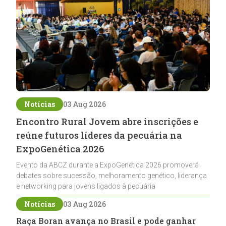
Notícias
03 Aug 2026
Encontro Rural Jovem abre inscrições e
reúne futuros líderes da pecuária na
ExpoGenética 2026
Evento da ABCZ durante a ExpoGenética 2026 promoverá
debates sobre sucessão, melhoramento genético, liderança
e networking para jovens ligados à pecuária
Notícias
03 Aug 2026
Raça Boran avança no Brasil e pode ganhar