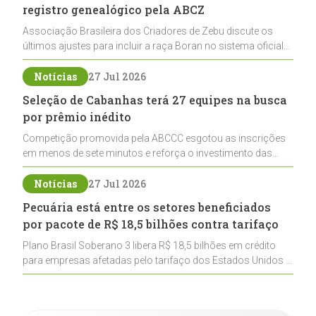
registro genealógico pela ABCZ
Associação Brasileira dos Criadores de Zebu discute os
últimos ajustes para incluir a raça Boran no sistema oficial
de registros, abrindo caminho para sua expansão na
pecuária nacional
Notícias
27 Jul 2026
Seleção de Cabanhas terá 27 equipes na busca
por prêmio inédito
Competição promovida pela ABCCC esgotou as inscrições
em menos de sete minutos e reforça o investimento das
cabanhas na seleção genética de Cavalos Crioulos voltados
ao laço
Notícias
27 Jul 2026
Pecuária está entre os setores beneficiados
por pacote de R$ 18,5 bilhões contra tarifaço
Plano Brasil Soberano 3 libera R$ 18,5 bilhões em crédito
para empresas afetadas pelo tarifaço dos Estados Unidos e
inclui a pecuária entre os setores estratégicos
contemplados