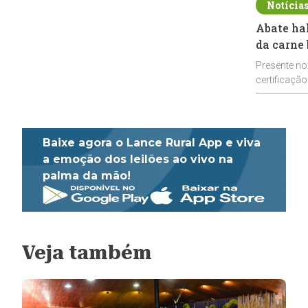
Notícia
Abate ha
da carne 
Presente no
certificação
impulsionar
Baixe agora o Lance Rural App e viva
a emoção dos leilões ao vivo na
palma da mão!
Veja também