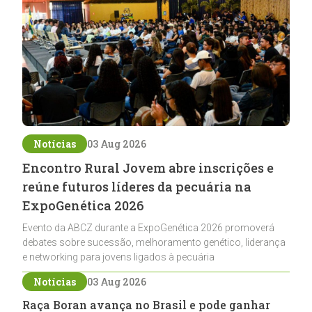
Notícias
03 Aug 2026
Encontro Rural Jovem abre inscrições e
reúne futuros líderes da pecuária na
ExpoGenética 2026
Evento da ABCZ durante a ExpoGenética 2026 promoverá
debates sobre sucessão, melhoramento genético, liderança
e networking para jovens ligados à pecuária
Notícias
03 Aug 2026
Raça Boran avança no Brasil e pode ganhar