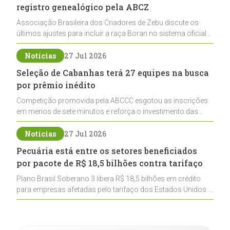
registro genealógico pela ABCZ
Associação Brasileira dos Criadores de Zebu discute os
últimos ajustes para incluir a raça Boran no sistema oficial
de registros, abrindo caminho para sua expansão na
pecuária nacional
Notícias
27 Jul 2026
Seleção de Cabanhas terá 27 equipes na busca
por prêmio inédito
Competição promovida pela ABCCC esgotou as inscrições
em menos de sete minutos e reforça o investimento das
cabanhas na seleção genética de Cavalos Crioulos voltados
ao laço
Notícias
27 Jul 2026
Pecuária está entre os setores beneficiados
por pacote de R$ 18,5 bilhões contra tarifaço
Plano Brasil Soberano 3 libera R$ 18,5 bilhões em crédito
para empresas afetadas pelo tarifaço dos Estados Unidos e
inclui a pecuária entre os setores estratégicos
contemplados