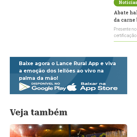
Notícia
Abate ha
da carne 
Presente no
certificação
impulsionar
Baixe agora o Lance Rural App e viva
a emoção dos leilões ao vivo na
palma da mão!
Veja também