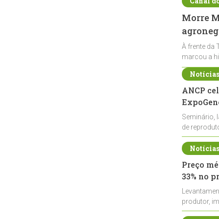
Canal d
Morre Ma
agronegó
À frente da 
marcou a hi
Notícia
ANCP cel
ExpoGené
Seminário, 
de reprodu
durante a E
Notícia
Preço méd
33% no p
Levantamen
produtor, i
de leite cru