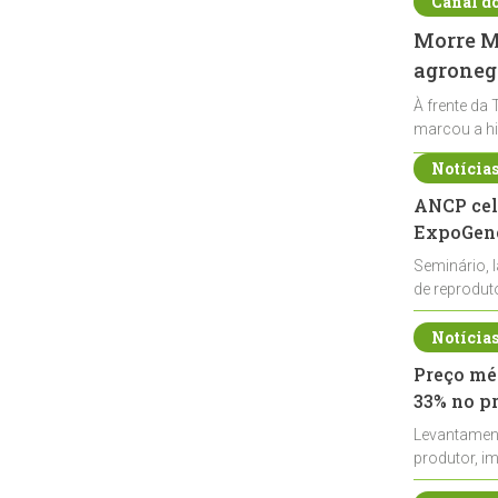
Canal d
Morre Ma
agronegó
À frente da 
marcou a hi
Notícia
ANCP cel
ExpoGené
Seminário, 
de reprodu
durante a E
Notícia
Preço méd
33% no p
Levantamen
produtor, i
de leite cru