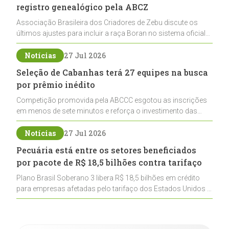
registro genealógico pela ABCZ
Associação Brasileira dos Criadores de Zebu discute os
últimos ajustes para incluir a raça Boran no sistema oficial
de registros, abrindo caminho para sua expansão na
pecuária nacional
Notícias
27 Jul 2026
Seleção de Cabanhas terá 27 equipes na busca
por prêmio inédito
Competição promovida pela ABCCC esgotou as inscrições
em menos de sete minutos e reforça o investimento das
cabanhas na seleção genética de Cavalos Crioulos voltados
ao laço
Notícias
27 Jul 2026
Pecuária está entre os setores beneficiados
por pacote de R$ 18,5 bilhões contra tarifaço
Plano Brasil Soberano 3 libera R$ 18,5 bilhões em crédito
para empresas afetadas pelo tarifaço dos Estados Unidos e
inclui a pecuária entre os setores estratégicos
contemplados