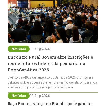
Notícias
03 Aug 2026
Encontro Rural Jovem abre inscrições e
reúne futuros líderes da pecuária na
ExpoGenética 2026
Evento da ABCZ durante a ExpoGenética 2026 promoverá
debates sobre sucessão, melhoramento genético, liderança
e networking para jovens ligados à pecuária
Notícias
03 Aug 2026
Raça Boran avança no Brasil e pode ganhar