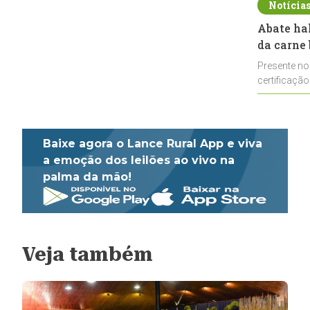
Notícia
Abate ha
da carne 
Presente no
certificação
impulsionar
Baixe agora o Lance Rural App e viva
a emoção dos leilões ao vivo na
palma da mão!
Veja também