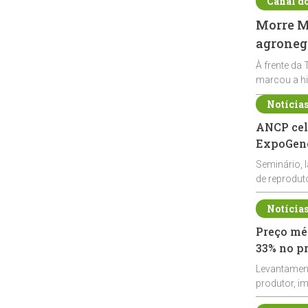
Canal d
Morre Ma
agronegó
À frente da 
marcou a hi
Notícia
ANCP cel
ExpoGené
Seminário, 
de reprodu
durante a E
Notícia
Preço méd
33% no p
Levantamen
produtor, i
de leite cru