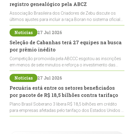
registro genealógico pela ABCZ
Associação Brasileira dos Criadores de Zebu discute os
últimos ajustes para incluir a raça Boran no sistema oficial
de registros, abrindo caminho para sua expansão na
pecuária nacional
Notícias
27 Jul 2026
Seleção de Cabanhas terá 27 equipes na busca
por prêmio inédito
Competição promovida pela ABCCC esgotou as inscrições
em menos de sete minutos e reforça o investimento das
cabanhas na seleção genética de Cavalos Crioulos voltados
ao laço
Notícias
27 Jul 2026
Pecuária está entre os setores beneficiados
por pacote de R$ 18,5 bilhões contra tarifaço
Plano Brasil Soberano 3 libera R$ 18,5 bilhões em crédito
para empresas afetadas pelo tarifaço dos Estados Unidos e
inclui a pecuária entre os setores estratégicos
contemplados