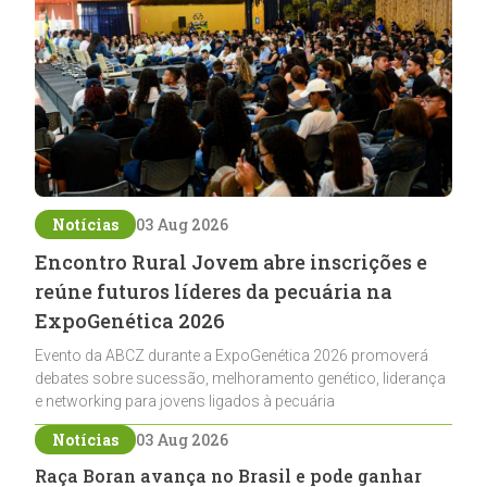
Notícias
03 Aug 2026
Encontro Rural Jovem abre inscrições e
reúne futuros líderes da pecuária na
ExpoGenética 2026
Evento da ABCZ durante a ExpoGenética 2026 promoverá
debates sobre sucessão, melhoramento genético, liderança
e networking para jovens ligados à pecuária
Notícias
03 Aug 2026
Raça Boran avança no Brasil e pode ganhar