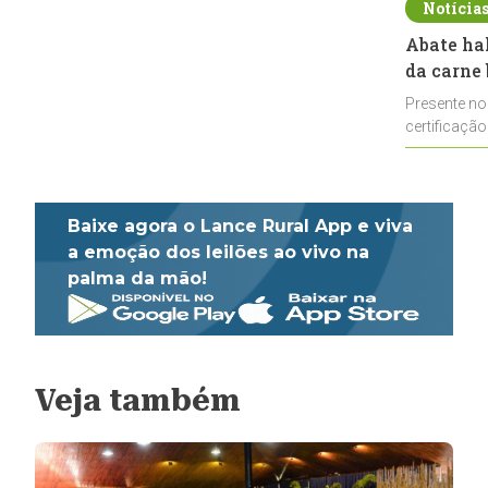
Notícia
Abate ha
da carne 
Presente no
certificação
impulsionar
Baixe agora o Lance Rural App e viva
a emoção dos leilões ao vivo na
palma da mão!
Veja também