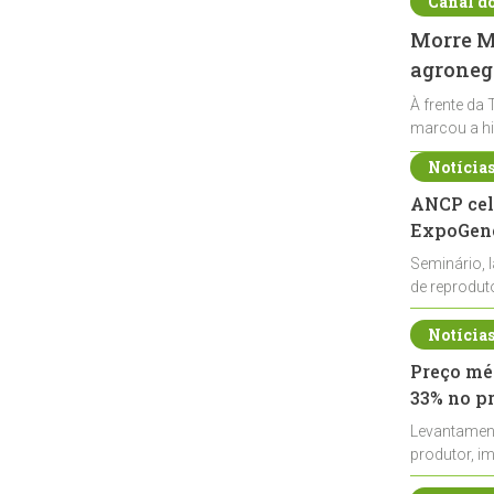
Canal d
Morre Ma
agronegó
À frente da 
marcou a hi
Notícia
ANCP cel
ExpoGené
Seminário, 
de reprodu
durante a E
Notícia
Preço méd
33% no p
Levantamen
produtor, i
de leite cru