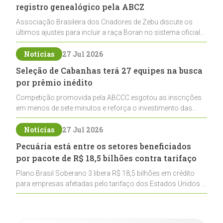
registro genealógico pela ABCZ
Associação Brasileira dos Criadores de Zebu discute os
últimos ajustes para incluir a raça Boran no sistema oficial
de registros, abrindo caminho para sua expansão na
pecuária nacional
Notícias
27 Jul 2026
Seleção de Cabanhas terá 27 equipes na busca
por prêmio inédito
Competição promovida pela ABCCC esgotou as inscrições
em menos de sete minutos e reforça o investimento das
cabanhas na seleção genética de Cavalos Crioulos voltados
ao laço
Notícias
27 Jul 2026
Pecuária está entre os setores beneficiados
por pacote de R$ 18,5 bilhões contra tarifaço
Plano Brasil Soberano 3 libera R$ 18,5 bilhões em crédito
para empresas afetadas pelo tarifaço dos Estados Unidos e
inclui a pecuária entre os setores estratégicos
contemplados