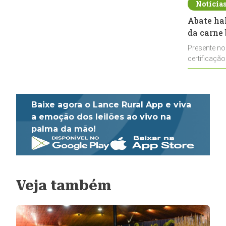
Notícia
Abate ha
da carne 
Presente no
certificação
impulsionar
Baixe agora o Lance Rural App e viva
a emoção dos leilões ao vivo na
palma da mão!
Veja também