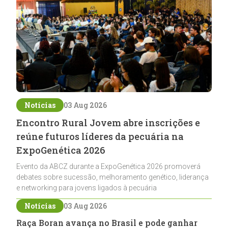
Notícias
03 Aug 2026
Encontro Rural Jovem abre inscrições e
reúne futuros líderes da pecuária na
ExpoGenética 2026
Evento da ABCZ durante a ExpoGenética 2026 promoverá
debates sobre sucessão, melhoramento genético, liderança
e networking para jovens ligados à pecuária
Notícias
03 Aug 2026
Raça Boran avança no Brasil e pode ganhar