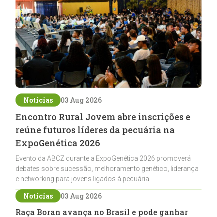
Notícias
03 Aug 2026
Encontro Rural Jovem abre inscrições e
reúne futuros líderes da pecuária na
ExpoGenética 2026
Evento da ABCZ durante a ExpoGenética 2026 promoverá
debates sobre sucessão, melhoramento genético, liderança
e networking para jovens ligados à pecuária
Notícias
03 Aug 2026
Raça Boran avança no Brasil e pode ganhar