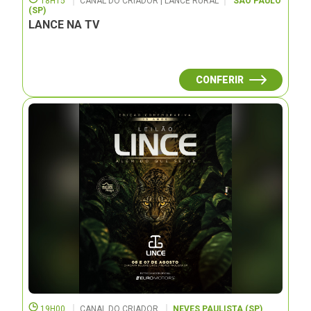
18H15
CANAL DO CRIADOR | LANCE RURAL
SÃO PAULO
(SP)
LANCE NA TV
CONFERIR
19H00
CANAL DO CRIADOR
NEVES PAULISTA (SP)