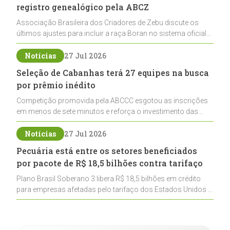
registro genealógico pela ABCZ
Associação Brasileira dos Criadores de Zebu discute os
últimos ajustes para incluir a raça Boran no sistema oficial
de registros, abrindo caminho para sua expansão na
pecuária nacional
Notícias
27 Jul 2026
Seleção de Cabanhas terá 27 equipes na busca
por prêmio inédito
Competição promovida pela ABCCC esgotou as inscrições
em menos de sete minutos e reforça o investimento das
cabanhas na seleção genética de Cavalos Crioulos voltados
ao laço
Notícias
27 Jul 2026
Pecuária está entre os setores beneficiados
por pacote de R$ 18,5 bilhões contra tarifaço
Plano Brasil Soberano 3 libera R$ 18,5 bilhões em crédito
para empresas afetadas pelo tarifaço dos Estados Unidos e
inclui a pecuária entre os setores estratégicos
contemplados