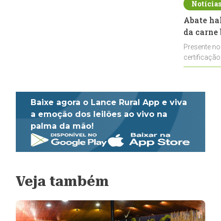
Notícia
Abate ha
da carne 
Presente no
certificação
impulsionar
Baixe agora o Lance Rural App e viva
a emoção dos leilões ao vivo na
palma da mão!
Veja também