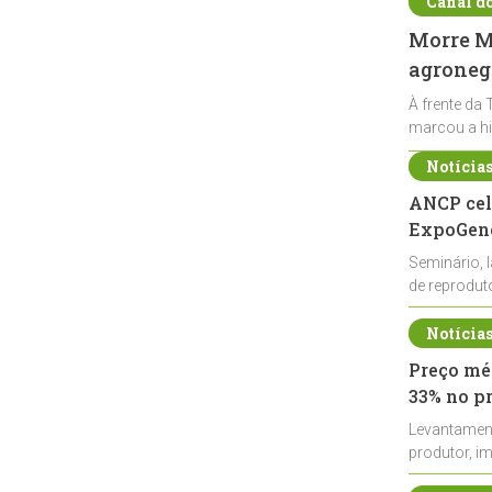
Canal d
Morre Ma
agronegó
À frente da 
marcou a hi
Notícia
ANCP cel
ExpoGené
Seminário, 
de reprodu
durante a E
Notícia
Preço méd
33% no p
Levantamen
produtor, i
de leite cru