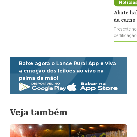
Notícia
Abate ha
da carne 
Presente no
certificação
impulsionar
Baixe agora o Lance Rural App e viva
a emoção dos leilões ao vivo na
palma da mão!
Veja também