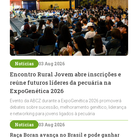
Notícias
03 Aug 2026
Encontro Rural Jovem abre inscrições e
reúne futuros líderes da pecuária na
ExpoGenética 2026
Evento da ABCZ durante a ExpoGenética 2026 promoverá
debates sobre sucessão, melhoramento genético, liderança
e networking para jovens ligados à pecuária
Notícias
03 Aug 2026
Raça Boran avança no Brasil e pode ganhar