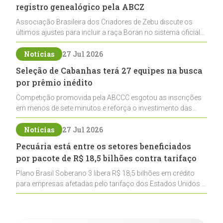
registro genealógico pela ABCZ
Associação Brasileira dos Criadores de Zebu discute os
últimos ajustes para incluir a raça Boran no sistema oficial
de registros, abrindo caminho para sua expansão na
pecuária nacional
Notícias
27 Jul 2026
Seleção de Cabanhas terá 27 equipes na busca
por prêmio inédito
Competição promovida pela ABCCC esgotou as inscrições
em menos de sete minutos e reforça o investimento das
cabanhas na seleção genética de Cavalos Crioulos voltados
ao laço
Notícias
27 Jul 2026
Pecuária está entre os setores beneficiados
por pacote de R$ 18,5 bilhões contra tarifaço
Plano Brasil Soberano 3 libera R$ 18,5 bilhões em crédito
para empresas afetadas pelo tarifaço dos Estados Unidos e
inclui a pecuária entre os setores estratégicos
contemplados