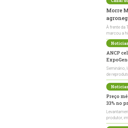
Canal d
Morre Ma
agronegó
À frente da 
marcou a hi
Notícia
ANCP cel
ExpoGené
Seminário, 
de reprodu
durante a E
Notícia
Preço méd
33% no p
Levantamen
produtor, i
de leite cru