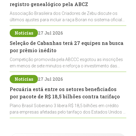
registro genealógico pela ABCZ
Associação Brasileira dos Criadores de Zebu discute os
últimos ajustes para incluir a raça Boran no sistema oficial
de registros, abrindo caminho para sua expansão na
pecuária nacional
Notícias
27 Jul 2026
Seleção de Cabanhas terá 27 equipes na busca
por prêmio inédito
Competição promovida pela ABCCC esgotou as inscrições
em menos de sete minutos e reforça o investimento das
cabanhas na seleção genética de Cavalos Crioulos voltados
ao laço
Notícias
27 Jul 2026
Pecuária está entre os setores beneficiados
por pacote de R$ 18,5 bilhões contra tarifaço
Plano Brasil Soberano 3 libera R$ 18,5 bilhões em crédito
para empresas afetadas pelo tarifaço dos Estados Unidos e
inclui a pecuária entre os setores estratégicos
contemplados