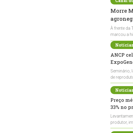
Canal d
Morre Ma
agronegó
À frente da 
marcou a hi
Notícia
ANCP cel
ExpoGené
Seminário, 
de reprodu
durante a E
Notícia
Preço méd
33% no p
Levantamen
produtor, i
de leite cru