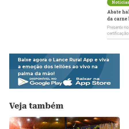
Notícia
Abate ha
da carne 
Presente no
certificação
impulsionar
Baixe agora o Lance Rural App e viva
a emoção dos leilões ao vivo na
palma da mão!
Veja também