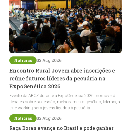
Notícias
03 Aug 2026
Encontro Rural Jovem abre inscrições e
reúne futuros líderes da pecuária na
ExpoGenética 2026
Evento da ABCZ durante a ExpoGenética 2026 promoverá
debates sobre sucessão, melhoramento genético, liderança
e networking para jovens ligados à pecuária
Notícias
03 Aug 2026
Raça Boran avança no Brasil e pode ganhar