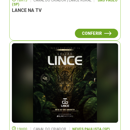
18H15
CANAL DO CRIADOR | LANCE RURAL
SÃO PAULO
(SP)
LANCE NA TV
CONFERIR
19H00
CANAL DO CRIADOR
NEVES PAULISTA (SP)