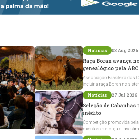
 na palma da mão!
Notícias
03 Aug 2026
Raça Boran avança no 
genealógico pela ABC
Associação Brasileira dos C
incluir a raça Boran no sist
expansão na pecuária nacio
Notícias
27 Jul 2026
Seleção de Cabanhas t
inédito
Competição promovida pela
minutos e reforça o investi
Crioulos voltados ao laço