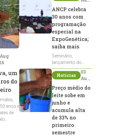
2026
ANCP celebra
30 anos com
programação
especial na
ExpoGenética;
saiba mais
 Aug
Seminário,
26
lançamento do
Sumário de Touros,
03
va, um
Notícias
debates, podcast,
Aug
iros do
desfile de
2026
Preço médio do
eiro
reprodutores e
leite sobe em
homenagens
emates,
integram a
junho e
 50 anos e
programação da
acumula alta
ates de
entidade durante a
de 33% no
alo
ExpoGenética 2026
primeiro
semestre