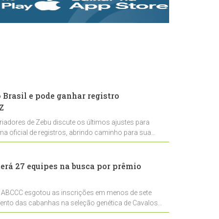
rastreabilidade e
rigor técnico para
impulsionar as
exportações
brasileiras
Brasil e pode ganhar registro
Z
riadores de Zebu discute os últimos ajustes para
ema oficial de registros, abrindo caminho para sua
nal
erá 27 equipes na busca por prêmio
 ABCCC esgotou as inscrições em menos de sete
mento das cabanhas na seleção genética de Cavalos