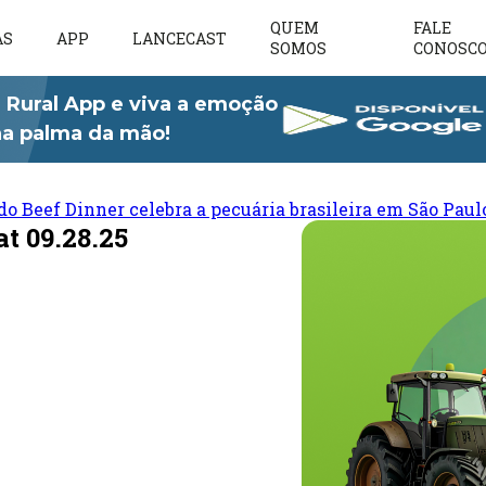
QUEM
FALE
AS
APP
LANCECAST
SOMOS
CONOSC
 Rural App e viva a emoção
 na palma da mão!
do Beef Dinner celebra a pecuária brasileira em São Paul
t 09.28.25