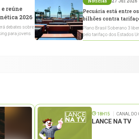
Notícias
27 Jul 2026
 e reúne
Pecuária está entre os
enética 2026
bilhões contra tarifaç
rá debates sobre
Plano Brasil Soberano 3 libe
ing para jovens
pelo tarifaço dos Estados Un
contemplados
18H15
CANAL DO 
LANCE NA TV