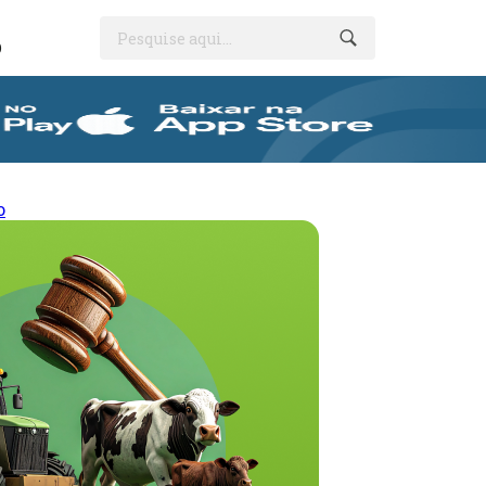
Pesquise aqui...
O
o