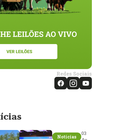
Redes Sociais
ícias
03
Notícias
Aug