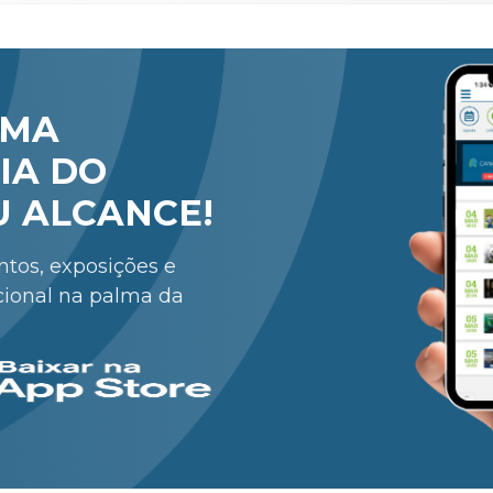
RMA
IA DO
U ALCANCE!
entos, exposições e
cional na palma da