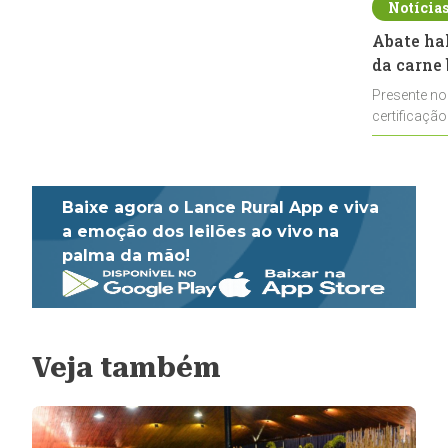
Notícia
Abate ha
da carne 
Presente no
certificação
impulsionar
Baixe agora o Lance Rural App e viva
a emoção dos leilões ao vivo na
palma da mão!
Veja também