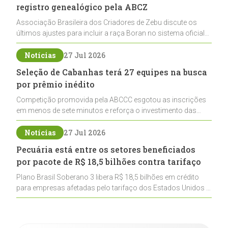
registro genealógico pela ABCZ
Associação Brasileira dos Criadores de Zebu discute os
últimos ajustes para incluir a raça Boran no sistema oficial
de registros, abrindo caminho para sua expansão na
pecuária nacional
Notícias
27 Jul 2026
Seleção de Cabanhas terá 27 equipes na busca
por prêmio inédito
Competição promovida pela ABCCC esgotou as inscrições
em menos de sete minutos e reforça o investimento das
cabanhas na seleção genética de Cavalos Crioulos voltados
ao laço
Notícias
27 Jul 2026
Pecuária está entre os setores beneficiados
por pacote de R$ 18,5 bilhões contra tarifaço
Plano Brasil Soberano 3 libera R$ 18,5 bilhões em crédito
para empresas afetadas pelo tarifaço dos Estados Unidos e
inclui a pecuária entre os setores estratégicos
contemplados