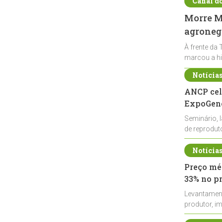
Canal d
Morre Ma
agronegó
À frente da 
marcou a hi
Notícia
ANCP cel
ExpoGené
Seminário, 
de reprodu
durante a E
Notícia
Preço méd
33% no p
Levantamen
produtor, i
de leite cru