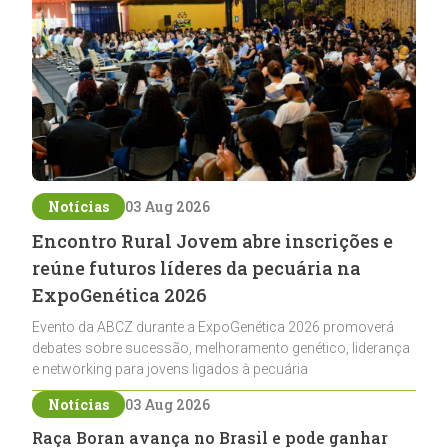
Notícias
03 Aug 2026
Encontro Rural Jovem abre inscrições e
reúne futuros líderes da pecuária na
ExpoGenética 2026
Evento da ABCZ durante a ExpoGenética 2026 promoverá
debates sobre sucessão, melhoramento genético, liderança
e networking para jovens ligados à pecuária
Notícias
03 Aug 2026
Raça Boran avança no Brasil e pode ganhar