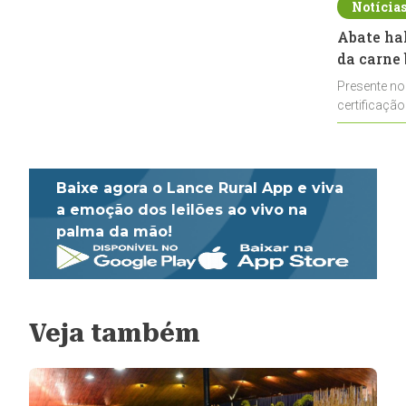
Notícia
Abate ha
da carne 
Presente no
certificação
impulsionar
Baixe agora o Lance Rural App e viva
a emoção dos leilões ao vivo na
palma da mão!
Veja também