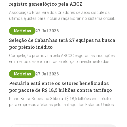
registro genealógico pela ABCZ
Associação Brasileira dos Criadores de Zebu discute os
últimos ajustes para incluir a raça Boran no sistema oficial
de registros, abrindo caminho para sua expansão na
pecuária nacional
Notícias
27 Jul 2026
Seleção de Cabanhas terá 27 equipes na busca
por prêmio inédito
Competição promovida pela ABCCC esgotou as inscrições
em menos de sete minutos e reforça o investimento das
cabanhas na seleção genética de Cavalos Crioulos voltados
ao laço
Notícias
27 Jul 2026
Pecuária está entre os setores beneficiados
por pacote de R$ 18,5 bilhões contra tarifaço
Plano Brasil Soberano 3 libera R$ 18,5 bilhões em crédito
para empresas afetadas pelo tarifaço dos Estados Unidos e
inclui a pecuária entre os setores estratégicos
contemplados