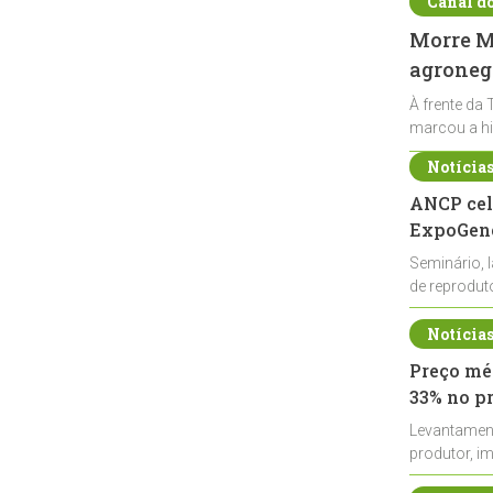
Canal d
Morre Ma
agronegó
À frente da 
marcou a hi
Notícia
ANCP cel
ExpoGené
Seminário, 
de reprodu
durante a E
Notícia
Preço méd
33% no p
Levantamen
produtor, i
de leite cru