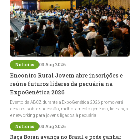
Notícias
03 Aug 2026
Encontro Rural Jovem abre inscrições e
reúne futuros líderes da pecuária na
ExpoGenética 2026
Evento da ABCZ durante a ExpoGenética 2026 promoverá
debates sobre sucessão, melhoramento genético, liderança
e networking para jovens ligados à pecuária
Notícias
03 Aug 2026
Raça Boran avança no Brasil e pode ganhar