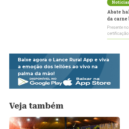
Notícia
Abate ha
da carne 
Presente no
certificação
impulsionar
Baixe agora o Lance Rural App e viva
a emoção dos leilões ao vivo na
palma da mão!
Veja também