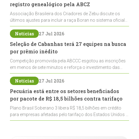
registro genealógico pela ABCZ
Associação Brasileira dos Criadores de Zebu discute os
últimos ajustes para incluir a raça Boran no sistema oficial
de registros, abrindo caminho para sua expansão na
pecuária nacional
Notícias
27 Jul 2026
Seleção de Cabanhas terá 27 equipes na busca
por prêmio inédito
Competição promovida pela ABCCC esgotou as inscrições
em menos de sete minutos e reforça o investimento das
cabanhas na seleção genética de Cavalos Crioulos voltados
ao laço
Notícias
27 Jul 2026
Pecuária está entre os setores beneficiados
por pacote de R$ 18,5 bilhões contra tarifaço
Plano Brasil Soberano 3 libera R$ 18,5 bilhões em crédito
para empresas afetadas pelo tarifaço dos Estados Unidos e
inclui a pecuária entre os setores estratégicos
contemplados