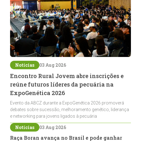
Notícias
03 Aug 2026
Encontro Rural Jovem abre inscrições e
reúne futuros líderes da pecuária na
ExpoGenética 2026
Evento da ABCZ durante a ExpoGenética 2026 promoverá
debates sobre sucessão, melhoramento genético, liderança
e networking para jovens ligados à pecuária
Notícias
03 Aug 2026
Raça Boran avança no Brasil e pode ganhar