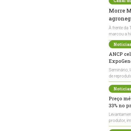
Canal d
Morre Ma
agronegó
À frente da 
marcou a hi
Notícia
ANCP cel
ExpoGené
Seminário, 
de reprodu
durante a E
Notícia
Preço méd
33% no p
Levantamen
produtor, i
de leite cru