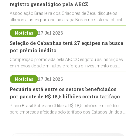
registro genealógico pela ABCZ
Associação Brasileira dos Criadores de Zebu discute os
últimos ajustes para incluir a raça Boran no sistema oficial
de registros, abrindo caminho para sua expansão na
pecuária nacional
Notícias
27 Jul 2026
Seleção de Cabanhas terá 27 equipes na busca
por prêmio inédito
Competição promovida pela ABCCC esgotou as inscrições
em menos de sete minutos e reforça o investimento das
cabanhas na seleção genética de Cavalos Crioulos voltados
ao laço
Notícias
27 Jul 2026
Pecuária está entre os setores beneficiados
por pacote de R$ 18,5 bilhões contra tarifaço
Plano Brasil Soberano 3 libera R$ 18,5 bilhões em crédito
para empresas afetadas pelo tarifaço dos Estados Unidos e
inclui a pecuária entre os setores estratégicos
contemplados