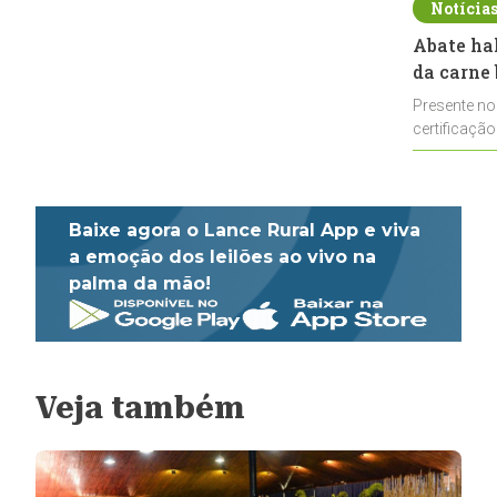
Notícia
Abate ha
da carne 
Presente no
certificação
impulsionar
Baixe agora o Lance Rural App e viva
a emoção dos leilões ao vivo na
palma da mão!
Veja também