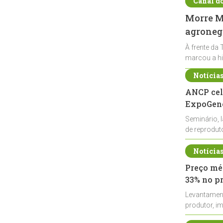
Canal d
Morre Ma
agronegó
À frente da 
marcou a hi
Notícia
ANCP cel
ExpoGené
Seminário, 
de reprodu
durante a E
Notícia
Preço méd
33% no p
Levantamen
produtor, i
de leite cru