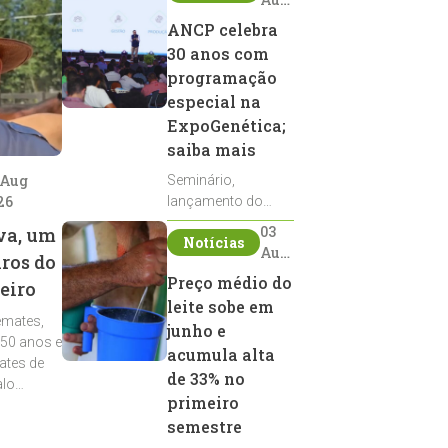
2026
ANCP celebra
30 anos com
programação
especial na
ExpoGenética;
saiba mais
 Aug
Seminário,
26
lançamento do
Sumário de Touros,
03
va, um
Notícias
debates, podcast,
Aug
iros do
desfile de
2026
Preço médio do
eiro
reprodutores e
leite sobe em
homenagens
emates,
integram a
junho e
 50 anos e
programação da
acumula alta
ates de
entidade durante a
de 33% no
alo
ExpoGenética 2026
primeiro
semestre