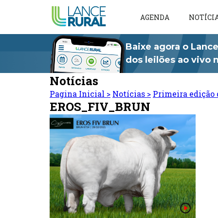
AGENDA
NOTÍCI
Baixe agora o Lance
dos leilões ao vivo
Notícias
Pagina Inicial
>
Notícias
>
Primeira edição 
EROS_FIV_BRUN