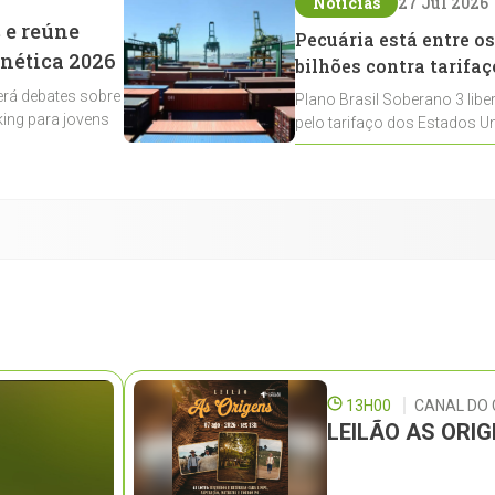
Notícias
27 Jul 2026
 e reúne
Pecuária está entre os
enética 2026
bilhões contra tarifaç
rá debates sobre
Plano Brasil Soberano 3 libe
ing para jovens
pelo tarifaço dos Estados Un
contemplados
13H00
CANAL DO
LEILÃO AS ORI