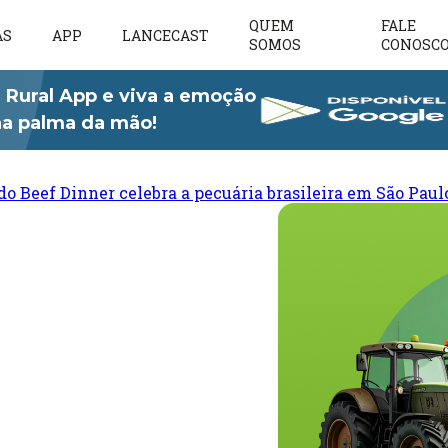
QUEM
FALE
AS
APP
LANCECAST
SOMOS
CONOSC
 Rural App e viva a emoção
 na palma da mão!
do Beef Dinner celebra a pecuária brasileira em São Paul