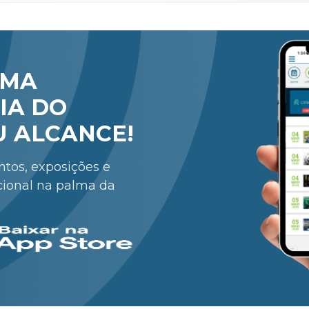
RMA
IA DO
U ALCANCE!
entos, exposições e
cional na palma da