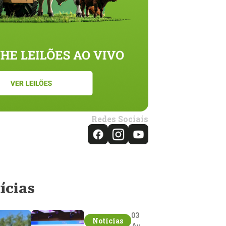
Redes Sociais
ícias
03
Notícias
Aug