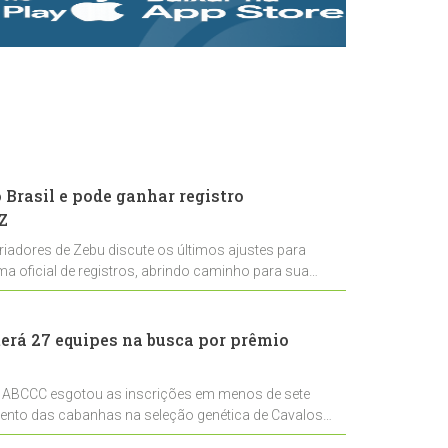
rastreabilidade e
rigor técnico para
impulsionar as
exportações
brasileiras
Brasil e pode ganhar registro
Z
riadores de Zebu discute os últimos ajustes para
ema oficial de registros, abrindo caminho para sua
nal
erá 27 equipes na busca por prêmio
 ABCCC esgotou as inscrições em menos de sete
mento das cabanhas na seleção genética de Cavalos