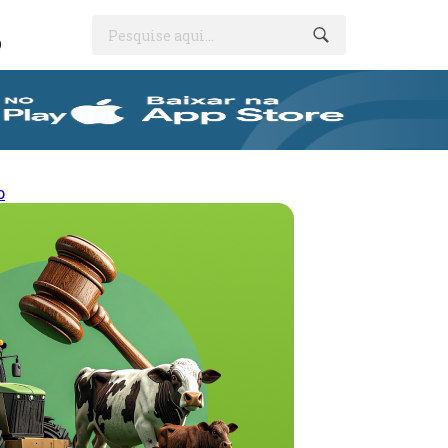
Pesquise aqui...
O
o