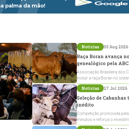
 na palma da mão!
Notícias
03 Aug 2026
Raça Boran avança no 
genealógico pela ABC
Associação Brasileira dos C
incluir a raça Boran no sist
expansão na pecuária nacio
Notícias
27 Jul 2026
Seleção de Cabanhas t
inédito
Competição promovida pela
minutos e reforça o investi
Crioulos voltados ao laço