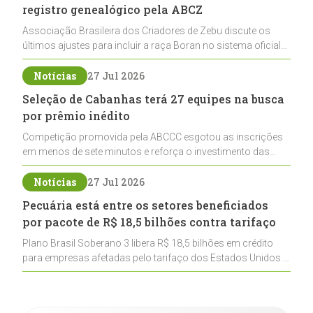
registro genealógico pela ABCZ
Associação Brasileira dos Criadores de Zebu discute os
últimos ajustes para incluir a raça Boran no sistema oficial
de registros, abrindo caminho para sua expansão na
pecuária nacional
Notícias
27 Jul 2026
Seleção de Cabanhas terá 27 equipes na busca
por prêmio inédito
Competição promovida pela ABCCC esgotou as inscrições
em menos de sete minutos e reforça o investimento das
cabanhas na seleção genética de Cavalos Crioulos voltados
ao laço
Notícias
27 Jul 2026
Pecuária está entre os setores beneficiados
por pacote de R$ 18,5 bilhões contra tarifaço
Plano Brasil Soberano 3 libera R$ 18,5 bilhões em crédito
para empresas afetadas pelo tarifaço dos Estados Unidos e
inclui a pecuária entre os setores estratégicos
contemplados