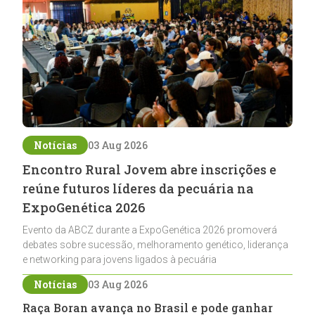
Notícias
03 Aug 2026
Encontro Rural Jovem abre inscrições e
reúne futuros líderes da pecuária na
ExpoGenética 2026
Evento da ABCZ durante a ExpoGenética 2026 promoverá
debates sobre sucessão, melhoramento genético, liderança
e networking para jovens ligados à pecuária
Notícias
03 Aug 2026
Raça Boran avança no Brasil e pode ganhar