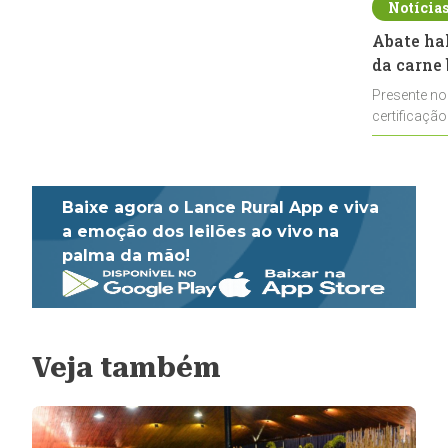
Notícia
Abate ha
da carne 
Presente no
certificação
impulsionar
Baixe agora o Lance Rural App e viva
a emoção dos leilões ao vivo na
palma da mão!
Veja também