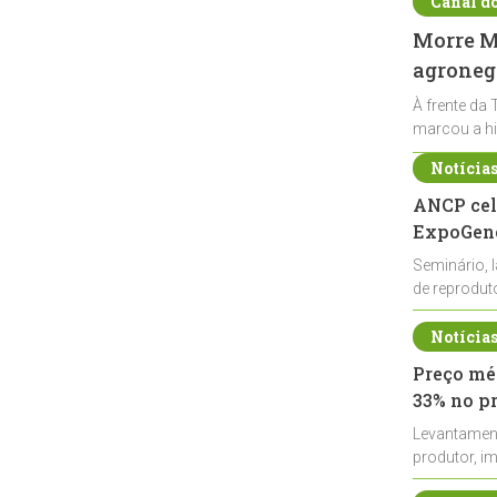
Canal d
Morre Ma
agronegó
À frente da 
marcou a hi
Notícia
ANCP cel
ExpoGené
Seminário, 
de reprodu
durante a E
Notícia
Preço méd
33% no p
Levantamen
produtor, i
de leite cru