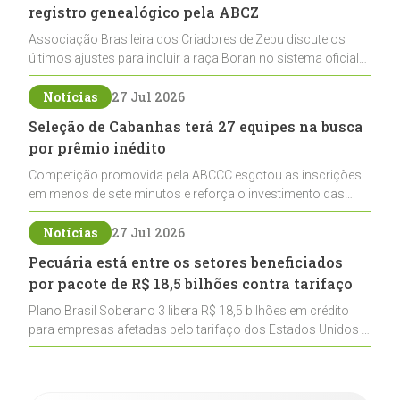
registro genealógico pela ABCZ
Associação Brasileira dos Criadores de Zebu discute os
últimos ajustes para incluir a raça Boran no sistema oficial
de registros, abrindo caminho para sua expansão na
pecuária nacional
Notícias
27 Jul 2026
Seleção de Cabanhas terá 27 equipes na busca
por prêmio inédito
Competição promovida pela ABCCC esgotou as inscrições
em menos de sete minutos e reforça o investimento das
cabanhas na seleção genética de Cavalos Crioulos voltados
ao laço
Notícias
27 Jul 2026
Pecuária está entre os setores beneficiados
por pacote de R$ 18,5 bilhões contra tarifaço
Plano Brasil Soberano 3 libera R$ 18,5 bilhões em crédito
para empresas afetadas pelo tarifaço dos Estados Unidos e
inclui a pecuária entre os setores estratégicos
contemplados