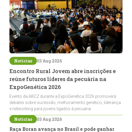
Notícias
03 Aug 2026
Encontro Rural Jovem abre inscrições e
reúne futuros líderes da pecuária na
ExpoGenética 2026
Evento da ABCZ durante a ExpoGenética 2026 promoverá
debates sobre sucessão, melhoramento genético, liderança
e networking para jovens ligados à pecuária
Notícias
03 Aug 2026
Raça Boran avança no Brasil e pode ganhar