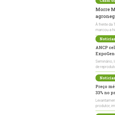
Canal d
Morre Ma
agronegó
À frente da 
marcou a hi
Notícia
ANCP cel
ExpoGené
Seminário, 
de reprodu
durante a E
Notícia
Preço méd
33% no p
Levantamen
produtor, i
de leite cru