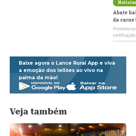
Notícia
Abate ha
da carne 
Presente no
certificação
impulsionar
Baixe agora o Lance Rural App e viva
a emoção dos leilões ao vivo na
palma da mão!
Veja também