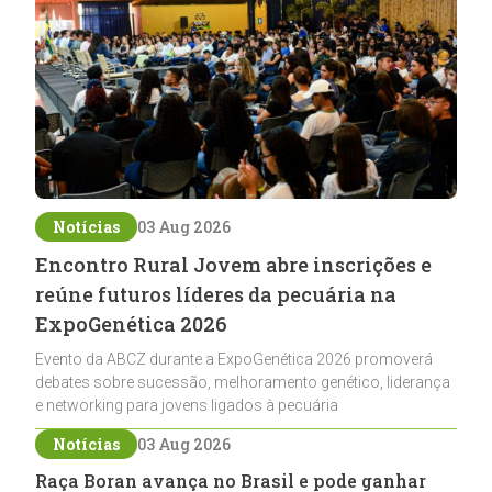
Notícias
03 Aug 2026
Encontro Rural Jovem abre inscrições e
reúne futuros líderes da pecuária na
ExpoGenética 2026
Evento da ABCZ durante a ExpoGenética 2026 promoverá
debates sobre sucessão, melhoramento genético, liderança
e networking para jovens ligados à pecuária
Notícias
03 Aug 2026
Raça Boran avança no Brasil e pode ganhar