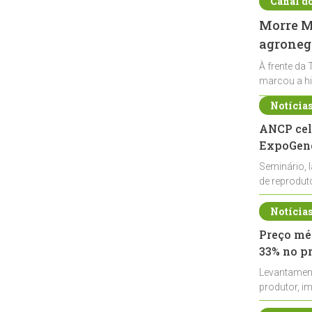
Canal d
Morre Ma
agronegó
À frente da 
marcou a hi
Notícia
ANCP cel
ExpoGené
Seminário, 
de reprodu
durante a E
Notícia
Preço méd
33% no p
Levantamen
produtor, i
de leite cru