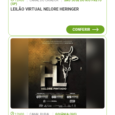
12H00
CANAL DO CRIADOR
SÃO JOSÉ DO RIO PRETO
(SP)
LEILÃO VIRTUAL NELORE HERINGER
CONFERIR
12H00
CANAL RURAL
GOIÂNIA (GO)