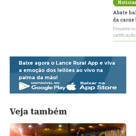
Notícia
Abate ha
da carne 
Presente no
certificação
impulsionar
Baixe agora o Lance Rural App e viva
a emoção dos leilões ao vivo na
palma da mão!
Veja também