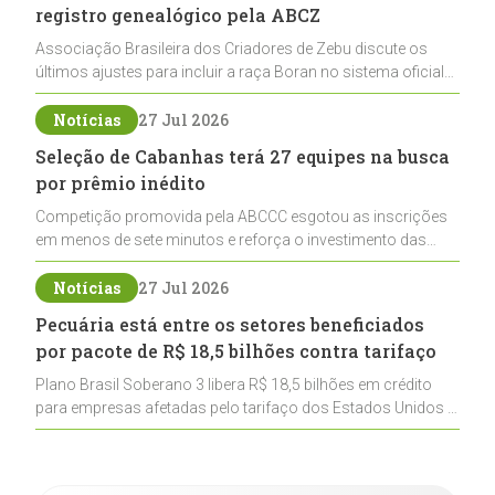
registro genealógico pela ABCZ
Associação Brasileira dos Criadores de Zebu discute os
últimos ajustes para incluir a raça Boran no sistema oficial
de registros, abrindo caminho para sua expansão na
pecuária nacional
Notícias
27 Jul 2026
Seleção de Cabanhas terá 27 equipes na busca
por prêmio inédito
Competição promovida pela ABCCC esgotou as inscrições
em menos de sete minutos e reforça o investimento das
cabanhas na seleção genética de Cavalos Crioulos voltados
ao laço
Notícias
27 Jul 2026
Pecuária está entre os setores beneficiados
por pacote de R$ 18,5 bilhões contra tarifaço
Plano Brasil Soberano 3 libera R$ 18,5 bilhões em crédito
para empresas afetadas pelo tarifaço dos Estados Unidos e
inclui a pecuária entre os setores estratégicos
contemplados