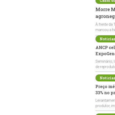
Canal d
Morre Ma
agronegó
À frente da 
marcou a hi
Notícia
ANCP cel
ExpoGené
Seminário, 
de reprodu
durante a E
Notícia
Preço méd
33% no p
Levantamen
produtor, i
de leite cru