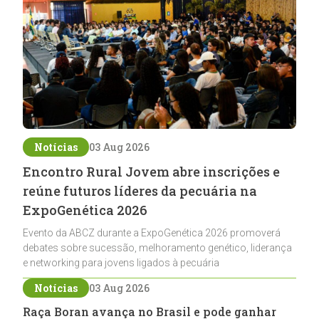
Notícias
03 Aug 2026
Encontro Rural Jovem abre inscrições e
reúne futuros líderes da pecuária na
ExpoGenética 2026
Evento da ABCZ durante a ExpoGenética 2026 promoverá
debates sobre sucessão, melhoramento genético, liderança
e networking para jovens ligados à pecuária
Notícias
03 Aug 2026
Raça Boran avança no Brasil e pode ganhar