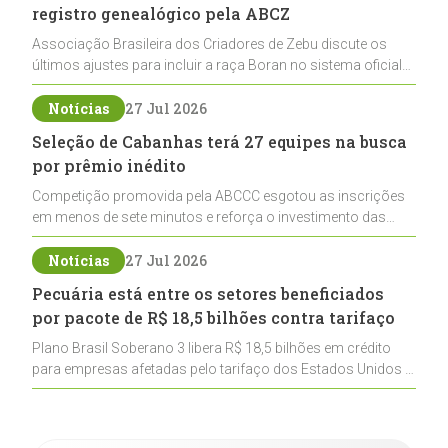
registro genealógico pela ABCZ
Associação Brasileira dos Criadores de Zebu discute os
últimos ajustes para incluir a raça Boran no sistema oficial
de registros, abrindo caminho para sua expansão na
pecuária nacional
Notícias
27 Jul 2026
Seleção de Cabanhas terá 27 equipes na busca
por prêmio inédito
Competição promovida pela ABCCC esgotou as inscrições
em menos de sete minutos e reforça o investimento das
cabanhas na seleção genética de Cavalos Crioulos voltados
ao laço
Notícias
27 Jul 2026
Pecuária está entre os setores beneficiados
por pacote de R$ 18,5 bilhões contra tarifaço
Plano Brasil Soberano 3 libera R$ 18,5 bilhões em crédito
para empresas afetadas pelo tarifaço dos Estados Unidos e
inclui a pecuária entre os setores estratégicos
contemplados