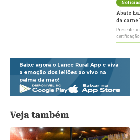
Notícia
Abate ha
da carne 
Presente no
certificação
impulsionar
Baixe agora o Lance Rural App e viva
a emoção dos leilões ao vivo na
palma da mão!
Veja também