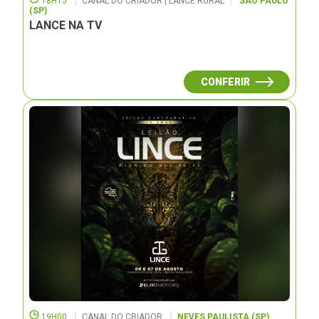
18H15
CANAL DO CRIADOR | LANCE RURAL
SÃO PAULO
(SP)
LANCE NA TV
CONFERIR
19H00
CANAL DO CRIADOR
NEVES PAULISTA (SP)