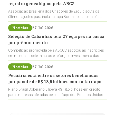
registro genealógico pela ABCZ
Associação Brasileira dos Criadores de Zebu discute os
últimos ajustes para incluir a raça Boran no sistema oficial
de registros, abrindo caminho para sua expansão na
pecuária nacional
Notícias
27 Jul 2026
Seleção de Cabanhas terá 27 equipes na busca
por prêmio inédito
Competição promovida pela ABCCC esgotou as inscrições
em menos de sete minutos e reforça o investimento das
cabanhas na seleção genética de Cavalos Crioulos voltados
ao laço
Notícias
27 Jul 2026
Pecuária está entre os setores beneficiados
por pacote de R$ 18,5 bilhões contra tarifaço
Plano Brasil Soberano 3 libera R$ 18,5 bilhões em crédito
para empresas afetadas pelo tarifaço dos Estados Unidos e
inclui a pecuária entre os setores estratégicos
contemplados