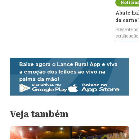
Notícia
Abate ha
da carne 
Presente no
certificação
impulsionar
Baixe agora o Lance Rural App e viva
a emoção dos leilões ao vivo na
palma da mão!
Veja também