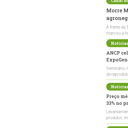
Canal d
Morre Ma
agronegó
À frente da 
marcou a hi
Notícia
ANCP cel
ExpoGené
Seminário, 
de reprodu
durante a E
Notícia
Preço méd
33% no p
Levantamen
produtor, i
de leite cru