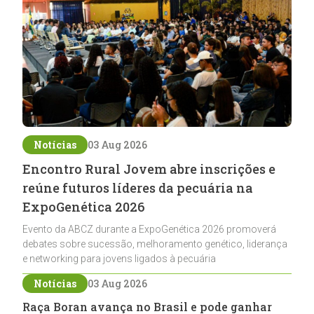
Notícias
03 Aug 2026
Encontro Rural Jovem abre inscrições e
reúne futuros líderes da pecuária na
ExpoGenética 2026
Evento da ABCZ durante a ExpoGenética 2026 promoverá
debates sobre sucessão, melhoramento genético, liderança
e networking para jovens ligados à pecuária
Notícias
03 Aug 2026
Raça Boran avança no Brasil e pode ganhar