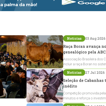
 na palma da mão!
Notícias
03 Aug 2026
Raça Boran avança no 
genealógico pela ABC
Associação Brasileira dos C
incluir a raça Boran no sist
expansão na pecuária nacio
Notícias
27 Jul 2026
Seleção de Cabanhas t
inédito
Competição promovida pela
minutos e reforça o investi
Crioulos voltados ao laço