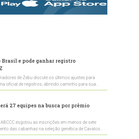
rastreabilidade e
rigor técnico para
impulsionar as
exportações
brasileiras
Brasil e pode ganhar registro
Z
riadores de Zebu discute os últimos ajustes para
ema oficial de registros, abrindo caminho para sua
nal
erá 27 equipes na busca por prêmio
 ABCCC esgotou as inscrições em menos de sete
mento das cabanhas na seleção genética de Cavalos