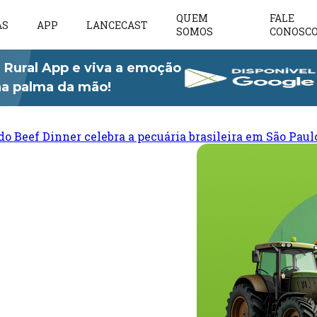
QUEM
FALE
AS
APP
LANCECAST
SOMOS
CONOSC
 Rural App e viva a emoção
 na palma da mão!
do Beef Dinner celebra a pecuária brasileira em São Paul