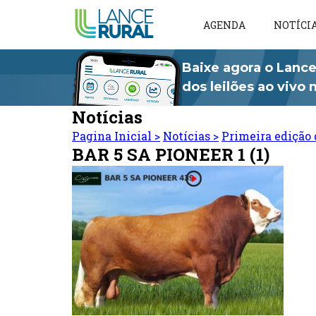
AGENDA
NOTÍCI
Baixe agora o Lance
dos leilões ao vivo
Notícias
Pagina Inicial
>
Notícias
>
Primeira edição 
BAR 5 SA PIONEER 1 (1)