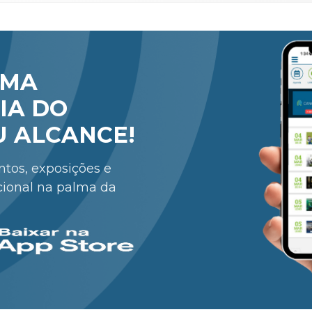
RMA
IA DO
U ALCANCE!
entos, exposições e
cional na palma da