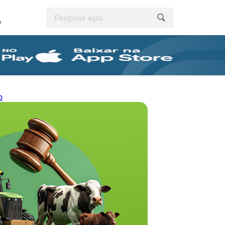
Pesquise aqui...
O
o