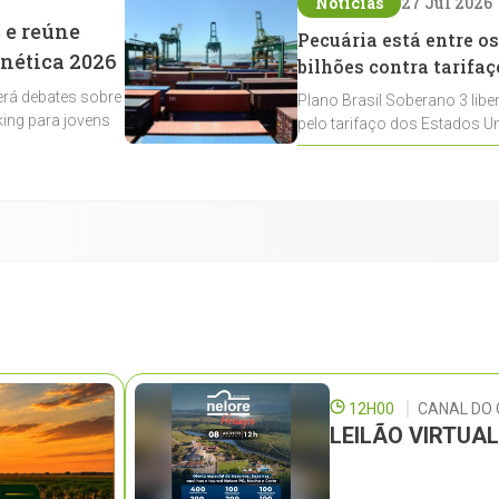
Notícias
27 Jul 2026
 e reúne
Pecuária está entre os
enética 2026
bilhões contra tarifaç
rá debates sobre
Plano Brasil Soberano 3 libe
ing para jovens
pelo tarifaço dos Estados Un
contemplados
12H00
CANAL DO
LEILÃO VIRTUA