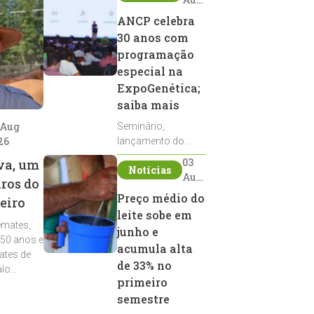
2026
ANCP celebra
30 anos com
programação
especial na
ExpoGenética;
saiba mais
 Aug
Seminário,
26
lançamento do
Sumário de Touros,
03
va, um
Notícias
debates, podcast,
Aug
iros do
desfile de
2026
Preço médio do
eiro
reprodutores e
leite sobe em
homenagens
emates,
integram a
junho e
 50 anos e
programação da
acumula alta
ates de
entidade durante a
de 33% no
alo
ExpoGenética 2026
primeiro
semestre