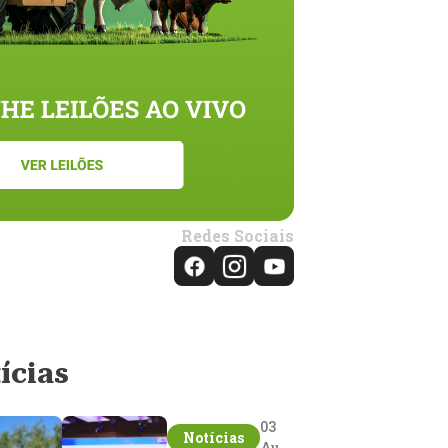
Redes Sociais
ícias
03
Notícias
Aug