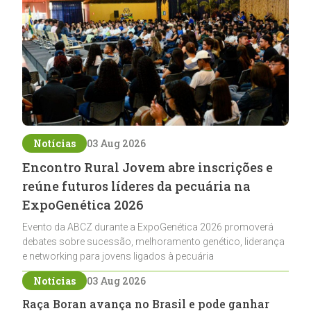
Notícias
03 Aug 2026
Encontro Rural Jovem abre inscrições e
reúne futuros líderes da pecuária na
ExpoGenética 2026
Evento da ABCZ durante a ExpoGenética 2026 promoverá
debates sobre sucessão, melhoramento genético, liderança
e networking para jovens ligados à pecuária
Notícias
03 Aug 2026
Raça Boran avança no Brasil e pode ganhar