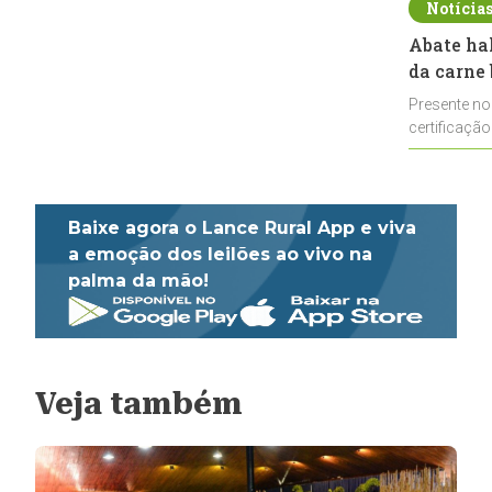
Notícia
Abate ha
da carne 
Presente no
certificação
impulsionar
Baixe agora o Lance Rural App e viva
a emoção dos leilões ao vivo na
palma da mão!
Veja também