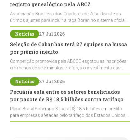
registro genealógico pela ABCZ
Associação Brasileira dos Criadores de Zebu discute os
últimos ajustes para incluir a raça Boran no sistema oficial
de registros, abrindo caminho para sua expansão na
pecuária nacional
Notícias
27 Jul 2026
Seleção de Cabanhas terá 27 equipes na busca
por prêmio inédito
Competição promovida pela ABCCC esgotou as inscrições
em menos de sete minutos e reforça o investimento das
cabanhas na seleção genética de Cavalos Crioulos voltados
ao laço
Notícias
27 Jul 2026
Pecuária está entre os setores beneficiados
por pacote de R$ 18,5 bilhões contra tarifaço
Plano Brasil Soberano 3 libera R$ 18,5 bilhões em crédito
para empresas afetadas pelo tarifaço dos Estados Unidos e
inclui a pecuária entre os setores estratégicos
contemplados