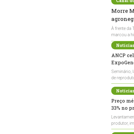
Canal d
Morre Ma
agronegó
À frente da 
marcou a hi
Notícia
ANCP cel
ExpoGené
Seminário, 
de reprodu
durante a E
Notícia
Preço méd
33% no p
Levantamen
produtor, i
de leite cru