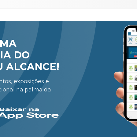
RMA
IA DO
U ALCANCE!
entos, exposições e
cional na palma da