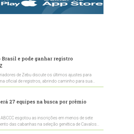
rastreabilidade e
rigor técnico para
impulsionar as
exportações
brasileiras
Brasil e pode ganhar registro
Z
riadores de Zebu discute os últimos ajustes para
ema oficial de registros, abrindo caminho para sua
nal
erá 27 equipes na busca por prêmio
 ABCCC esgotou as inscrições em menos de sete
mento das cabanhas na seleção genética de Cavalos