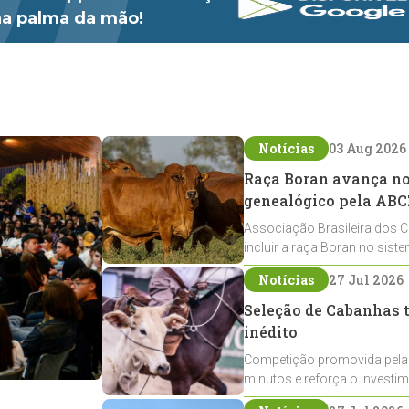
 na palma da mão!
Notícias
03 Aug 2026
Raça Boran avança no 
genealógico pela ABC
Associação Brasileira dos C
incluir a raça Boran no sist
expansão na pecuária nacio
Notícias
27 Jul 2026
Seleção de Cabanhas t
inédito
Competição promovida pela
minutos e reforça o investi
Crioulos voltados ao laço