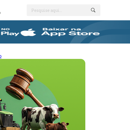
Pesquise aqui...
O
o