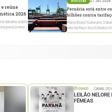
Notícias
27 Jul 2026
 e reúne
Pecuária está entre os
enética 2026
bilhões contra tarifaç
rá debates sobre
Plano Brasil Soberano 3 libe
ing para jovens
pelo tarifaço dos Estados Un
contemplados
09H00
CANAL DO 
LEILÃO NELORE
FÊMEAS