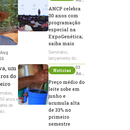
2026
ANCP celebra
30 anos com
programação
especial na
ExpoGenética;
saiba mais
 Aug
Seminário,
26
lançamento do
Sumário de Touros,
03
va, um
Notícias
debates, podcast,
Aug
iros do
desfile de
2026
Preço médio do
eiro
reprodutores e
leite sobe em
homenagens
emates,
integram a
junho e
 50 anos e
programação da
acumula alta
ates de
entidade durante a
de 33% no
alo
ExpoGenética 2026
primeiro
semestre