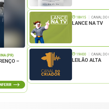
18H15
CANAL DO 
LANCE NA TV
19H00
CANAL DO
INA (PR)
LEILÃO ALTA
URENÇO –
NFERIR