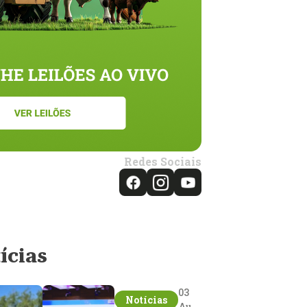
Redes Sociais
ícias
03
Notícias
Aug