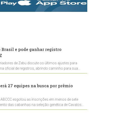
rastreabilidade e
rigor técnico para
impulsionar as
exportações
brasileiras
Brasil e pode ganhar registro
Z
riadores de Zebu discute os últimos ajustes para
ema oficial de registros, abrindo caminho para sua
nal
erá 27 equipes na busca por prêmio
 ABCCC esgotou as inscrições em menos de sete
mento das cabanhas na seleção genética de Cavalos