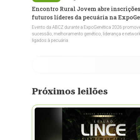
Encontro Rural Jovem abre inscrições
futuros líderes da pecuária na ExpoG
Evento da ABCZ durante a ExpoGenética 2026 promove
sucessão, melhoramento genético, liderança e network
ligados à pecuária
Próximos leilões