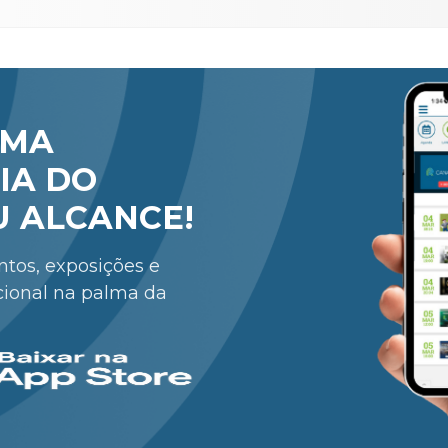
RMA
IA DO
U ALCANCE!
entos, exposições e
cional na palma da