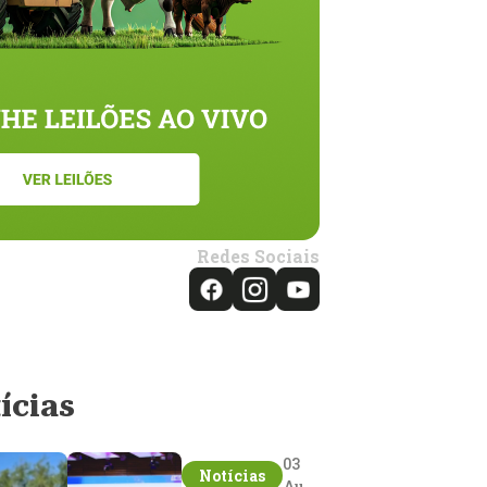
Redes Sociais
ícias
03
Notícias
Aug