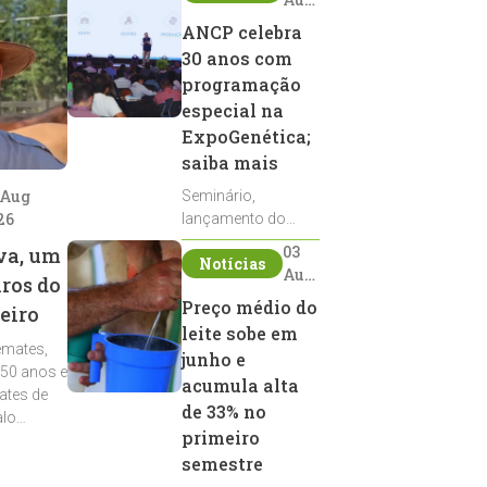
2026
ANCP celebra
30 anos com
programação
especial na
ExpoGenética;
saiba mais
 Aug
Seminário,
26
lançamento do
Sumário de Touros,
03
va, um
Notícias
debates, podcast,
Aug
iros do
desfile de
2026
Preço médio do
eiro
reprodutores e
leite sobe em
homenagens
emates,
integram a
junho e
 50 anos e
programação da
acumula alta
ates de
entidade durante a
de 33% no
alo
ExpoGenética 2026
primeiro
semestre