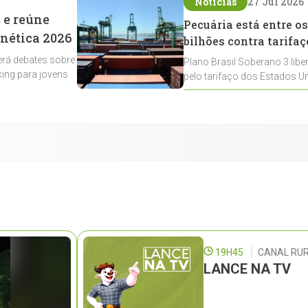
Notícias
27 Jul 2026
 e reúne
Pecuária está entre os
enética 2026
bilhões contra tarifaç
rá debates sobre
Plano Brasil Soberano 3 libe
ing para jovens
pelo tarifaço dos Estados Un
contemplados
19H45
CANAL RUR
LANCE NA TV