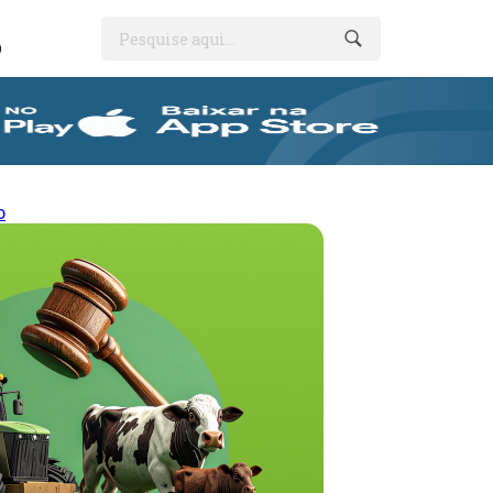
Pesquise aqui...
O
o