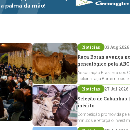
 na palma da mão!
Notícias
03 Aug 2026
Raça Boran avança no 
genealógico pela ABC
Associação Brasileira dos C
incluir a raça Boran no sist
expansão na pecuária nacio
Notícias
27 Jul 2026
Seleção de Cabanhas t
inédito
Competição promovida pela
minutos e reforça o investi
Crioulos voltados ao laço