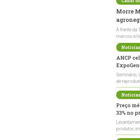
Canal d
Morre Ma
agronegó
À frente da 
marcou a hi
Notícia
ANCP cel
ExpoGené
Seminário, 
de reprodu
durante a E
Notícia
Preço méd
33% no p
Levantamen
produtor, i
de leite cru