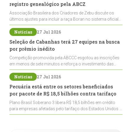
registro genealógico pela ABCZ
Associação Brasileira dos Criadores de Zebu discute os
últimos ajustes para incluir a raça Boran no sistema oficial
de registros, abrindo caminho para sua expansão na
pecuária nacional
Notícias
27 Jul 2026
Seleção de Cabanhas terá 27 equipes na busca
por prêmio inédito
Competição promovida pela ABCCC esgotou as inscrições
em menos de sete minutos e reforça o investimento das
cabanhas na seleção genética de Cavalos Crioulos voltados
ao laço
Notícias
27 Jul 2026
Pecuária está entre os setores beneficiados
por pacote de R$ 18,5 bilhões contra tarifaço
Plano Brasil Soberano 3 libera R$ 18,5 bilhões em crédito
para empresas afetadas pelo tarifaço dos Estados Unidos e
inclui a pecuária entre os setores estratégicos
contemplados