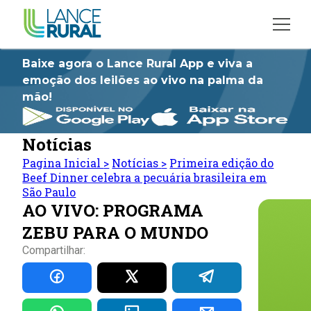
Baixe agora o Lance Rural App e viva a
emoção dos leilões ao vivo na palma da
mão!
Notícias
Pagina Inicial
>
Notícias
>
Primeira edição do
Beef Dinner celebra a pecuária brasileira em
São Paulo
AO VIVO: PROGRAMA
ZEBU PARA O MUNDO
Compartilhar: