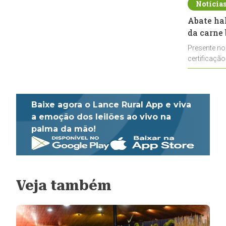
Notícia
Abate ha
da carne 
Presente no
certificação
impulsionar
Baixe agora o Lance Rural App e viva
a emoção dos leilões ao vivo na
palma da mão!
Veja também