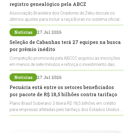
registro genealógico pela ABCZ
Associação Brasileira dos Criadores de Zebu discute os
últimos ajustes para incluir a raça Boran no sistema oficial
de registros, abrindo caminho para sua expansão na
pecuária nacional
Notícias
27 Jul 2026
Seleção de Cabanhas terá 27 equipes na busca
por prêmio inédito
Competição promovida pela ABCCC esgotou as inscrições
em menos de sete minutos e reforça o investimento das
cabanhas na seleção genética de Cavalos Crioulos voltados
ao laço
Notícias
27 Jul 2026
Pecuária está entre os setores beneficiados
por pacote de R$ 18,5 bilhões contra tarifaço
Plano Brasil Soberano 3 libera R$ 18,5 bilhões em crédito
para empresas afetadas pelo tarifaço dos Estados Unidos e
inclui a pecuária entre os setores estratégicos
contemplados