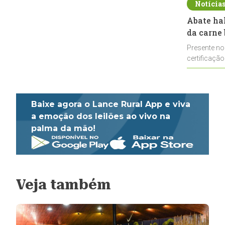
Notícia
Abate ha
da carne 
Presente no
certificação
impulsionar
Baixe agora o Lance Rural App e viva
a emoção dos leilões ao vivo na
palma da mão!
Veja também