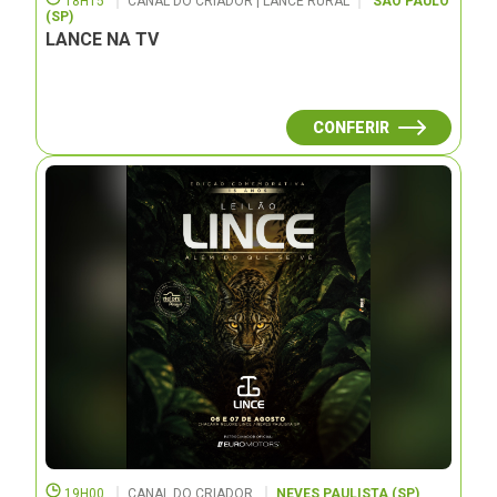
18H15
CANAL DO CRIADOR | LANCE RURAL
SÃO PAULO
(SP)
LANCE NA TV
CONFERIR
19H00
CANAL DO CRIADOR
NEVES PAULISTA (SP)