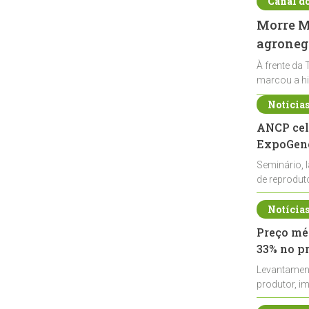
Canal d
Morre Ma
agronegó
À frente da 
marcou a hi
Notícia
ANCP cel
ExpoGené
Seminário, 
de reprodu
durante a E
Notícia
Preço méd
33% no p
Levantamen
produtor, i
de leite cru