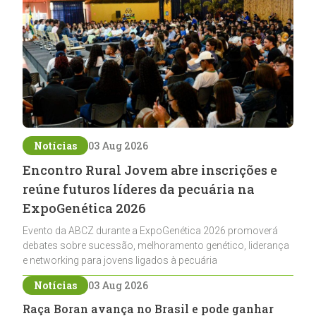
Notícias
03 Aug 2026
Encontro Rural Jovem abre inscrições e
reúne futuros líderes da pecuária na
ExpoGenética 2026
Evento da ABCZ durante a ExpoGenética 2026 promoverá
debates sobre sucessão, melhoramento genético, liderança
e networking para jovens ligados à pecuária
Notícias
03 Aug 2026
Raça Boran avança no Brasil e pode ganhar