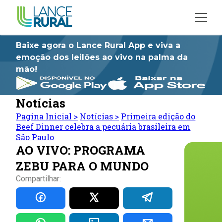
Baixe agora o Lance Rural App e viva a
emoção dos leilões ao vivo na palma da
mão!
Notícias
Pagina Inicial
>
Notícias
>
Primeira edição do
Beef Dinner celebra a pecuária brasileira em
São Paulo
AO VIVO: PROGRAMA
ZEBU PARA O MUNDO
Compartilhar: