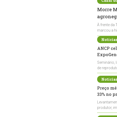
Canal d
Morre Ma
agronegó
À frente da 
marcou a hi
Notícia
ANCP cel
ExpoGené
Seminário, 
de reprodu
durante a E
Notícia
Preço méd
33% no p
Levantamen
produtor, i
de leite cru