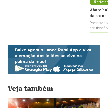
Notícia
Abate ha
da carne 
Presente no
certificação
impulsionar
Baixe agora o Lance Rural App e viva
a emoção dos leilões ao vivo na
palma da mão!
Veja também