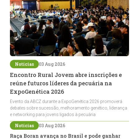
Notícias
03 Aug 2026
Encontro Rural Jovem abre inscrições e
reúne futuros líderes da pecuária na
ExpoGenética 2026
Evento da ABCZ durante a ExpoGenética 2026 promoverá
debates sobre sucessão, melhoramento genético, liderança
e networking para jovens ligados à pecuária
Notícias
03 Aug 2026
Raça Boran avança no Brasil e pode ganhar