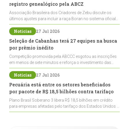
registro genealógico pela ABCZ
Associação Brasileira dos Criadores de Zebu discute os
últimos ajustes para incluir a raça Boran no sistema oficial
de registros, abrindo caminho para sua expansão na
pecuária nacional
Notícias
27 Jul 2026
Seleção de Cabanhas terá 27 equipes na busca
por prêmio inédito
Competição promovida pela ABCCC esgotou as inscrições
em menos de sete minutos e reforça o investimento das
cabanhas na seleção genética de Cavalos Crioulos voltados
ao laço
Notícias
27 Jul 2026
Pecuária está entre os setores beneficiados
por pacote de R$ 18,5 bilhões contra tarifaço
Plano Brasil Soberano 3 libera R$ 18,5 bilhões em crédito
para empresas afetadas pelo tarifaço dos Estados Unidos e
inclui a pecuária entre os setores estratégicos
contemplados