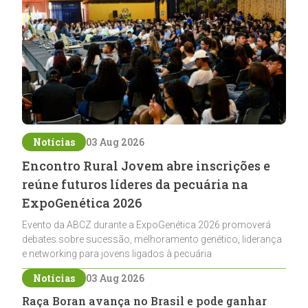
Notícias
03 Aug 2026
Encontro Rural Jovem abre inscrições e
reúne futuros líderes da pecuária na
ExpoGenética 2026
Evento da ABCZ durante a ExpoGenética 2026 promoverá
debates sobre sucessão, melhoramento genético, liderança
e networking para jovens ligados à pecuária
Notícias
03 Aug 2026
Raça Boran avança no Brasil e pode ganhar