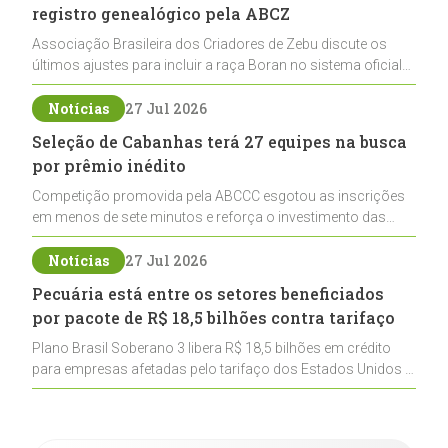
registro genealógico pela ABCZ
Associação Brasileira dos Criadores de Zebu discute os
últimos ajustes para incluir a raça Boran no sistema oficial
de registros, abrindo caminho para sua expansão na
pecuária nacional
Notícias
27 Jul 2026
Seleção de Cabanhas terá 27 equipes na busca
por prêmio inédito
Competição promovida pela ABCCC esgotou as inscrições
em menos de sete minutos e reforça o investimento das
cabanhas na seleção genética de Cavalos Crioulos voltados
ao laço
Notícias
27 Jul 2026
Pecuária está entre os setores beneficiados
por pacote de R$ 18,5 bilhões contra tarifaço
Plano Brasil Soberano 3 libera R$ 18,5 bilhões em crédito
para empresas afetadas pelo tarifaço dos Estados Unidos e
inclui a pecuária entre os setores estratégicos
contemplados