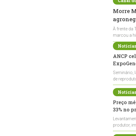
Canal d
Morre Ma
agronegó
À frente da 
marcou a hi
Notícia
ANCP cel
ExpoGené
Seminário, 
de reprodu
durante a E
Notícia
Preço méd
33% no p
Levantamen
produtor, i
de leite cru