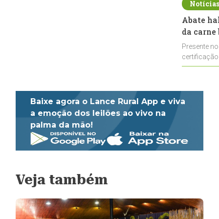
Notícia
Abate ha
da carne 
Presente no
certificação
impulsionar
Baixe agora o Lance Rural App e viva
a emoção dos leilões ao vivo na
palma da mão!
Veja também