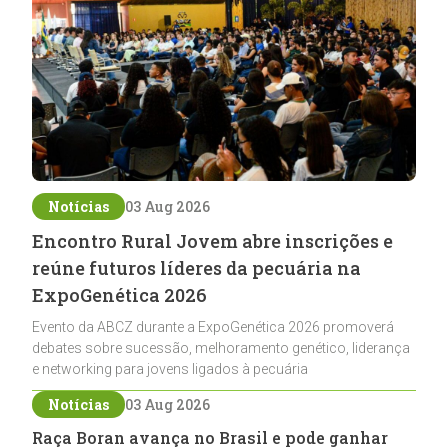
Notícias
03 Aug 2026
Encontro Rural Jovem abre inscrições e
reúne futuros líderes da pecuária na
ExpoGenética 2026
Evento da ABCZ durante a ExpoGenética 2026 promoverá
debates sobre sucessão, melhoramento genético, liderança
e networking para jovens ligados à pecuária
Notícias
03 Aug 2026
Raça Boran avança no Brasil e pode ganhar