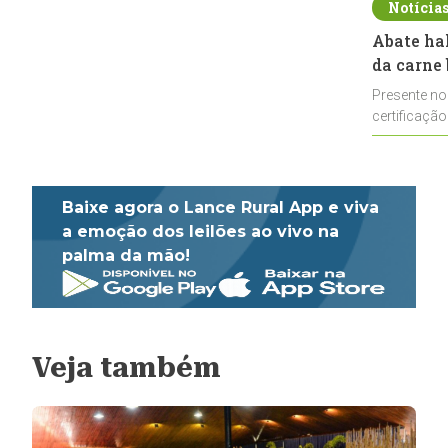
Notícia
Abate ha
da carne 
Presente no
certificação
impulsionar
Baixe agora o Lance Rural App e viva
a emoção dos leilões ao vivo na
palma da mão!
Veja também