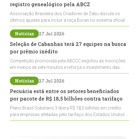
registro genealógico pela ABCZ
Associação Brasileira dos Criadores de Zebu discute os
últimos ajustes para incluir a raça Boran no sistema oficial
de registros, abrindo caminho para sua expansão na
pecuária nacional
Notícias
27 Jul 2026
Seleção de Cabanhas terá 27 equipes na busca
por prêmio inédito
Competição promovida pela ABCCC esgotou as inscrições
em menos de sete minutos e reforça o investimento das
cabanhas na seleção genética de Cavalos Crioulos voltados
ao laço
Notícias
27 Jul 2026
Pecuária está entre os setores beneficiados
por pacote de R$ 18,5 bilhões contra tarifaço
Plano Brasil Soberano 3 libera R$ 18,5 bilhões em crédito
para empresas afetadas pelo tarifaço dos Estados Unidos e
inclui a pecuária entre os setores estratégicos
contemplados