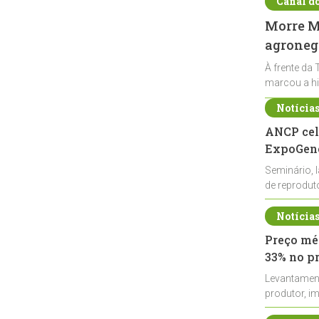
Canal d
Morre Ma
agronegó
À frente da 
marcou a hi
Notícia
ANCP cel
ExpoGené
Seminário, 
de reprodu
durante a E
Notícia
Preço méd
33% no p
Levantamen
produtor, i
de leite cru