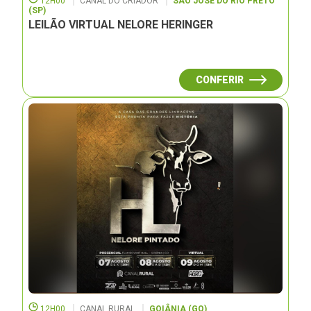
12H00
CANAL DO CRIADOR
SÃO JOSÉ DO RIO PRETO
(SP)
LEILÃO VIRTUAL NELORE HERINGER
CONFERIR
12H00
CANAL RURAL
GOIÂNIA (GO)