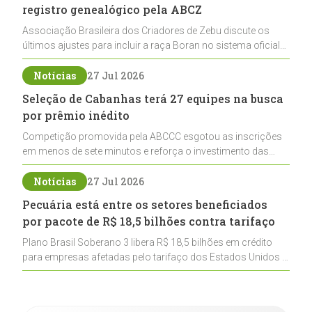
registro genealógico pela ABCZ
Associação Brasileira dos Criadores de Zebu discute os
últimos ajustes para incluir a raça Boran no sistema oficial
de registros, abrindo caminho para sua expansão na
pecuária nacional
Notícias
27 Jul 2026
Seleção de Cabanhas terá 27 equipes na busca
por prêmio inédito
Competição promovida pela ABCCC esgotou as inscrições
em menos de sete minutos e reforça o investimento das
cabanhas na seleção genética de Cavalos Crioulos voltados
ao laço
Notícias
27 Jul 2026
Pecuária está entre os setores beneficiados
por pacote de R$ 18,5 bilhões contra tarifaço
Plano Brasil Soberano 3 libera R$ 18,5 bilhões em crédito
para empresas afetadas pelo tarifaço dos Estados Unidos e
inclui a pecuária entre os setores estratégicos
contemplados