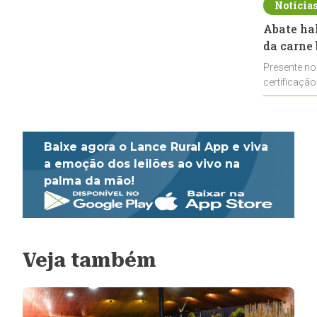
Notícia
Abate ha
da carne 
Presente no
certificação
impulsionar
Baixe agora o Lance Rural App e viva
a emoção dos leilões ao vivo na
palma da mão!
Veja também