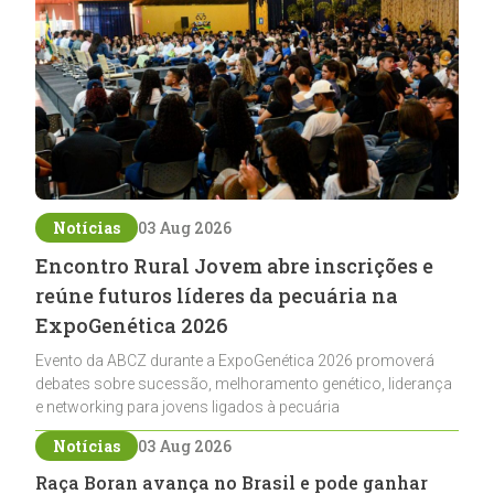
Notícias
03 Aug 2026
Encontro Rural Jovem abre inscrições e
reúne futuros líderes da pecuária na
ExpoGenética 2026
Evento da ABCZ durante a ExpoGenética 2026 promoverá
debates sobre sucessão, melhoramento genético, liderança
e networking para jovens ligados à pecuária
Notícias
03 Aug 2026
Raça Boran avança no Brasil e pode ganhar