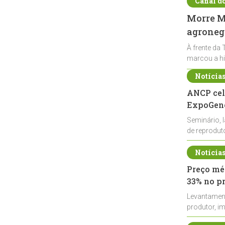
Canal d
Morre Ma
agronegó
À frente da 
marcou a hi
Notícia
ANCP cel
ExpoGené
Seminário, 
de reprodu
durante a E
Notícia
Preço méd
33% no p
Levantamen
produtor, i
de leite cru