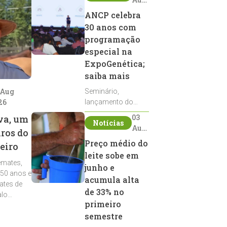
2026
ANCP celebra
30 anos com
programação
especial na
ExpoGenética;
saiba mais
 Aug
Seminário,
26
lançamento do
Sumário de Touros,
03
va, um
Notícias
debates, podcast,
Aug
iros do
desfile de
2026
Preço médio do
eiro
reprodutores e
leite sobe em
homenagens
emates,
integram a
junho e
 50 anos e
programação da
acumula alta
ates de
entidade durante a
de 33% no
alo
ExpoGenética 2026
primeiro
semestre