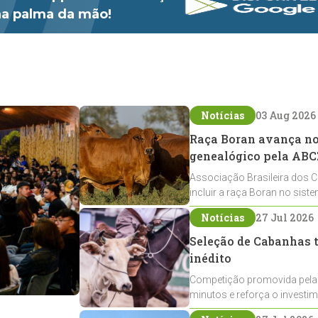
 na palma da mão!
Notícias
03 Aug 2026
Raça Boran avança no 
genealógico pela ABC
Associação Brasileira dos C
incluir a raça Boran no sist
expansão na pecuária nacio
Notícias
27 Jul 2026
Seleção de Cabanhas t
inédito
Competição promovida pela
minutos e reforça o investi
Crioulos voltados ao laço