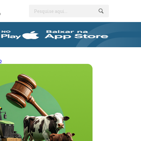
Pesquise aqui...
O
o