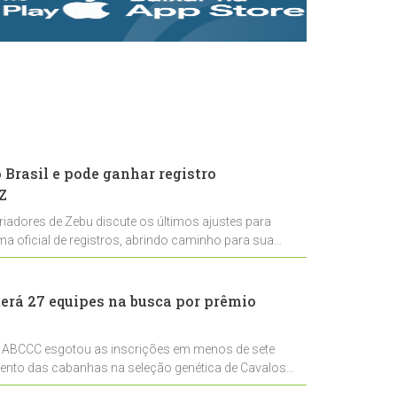
rastreabilidade e
rigor técnico para
impulsionar as
exportações
brasileiras
Brasil e pode ganhar registro
Z
riadores de Zebu discute os últimos ajustes para
ema oficial de registros, abrindo caminho para sua
nal
erá 27 equipes na busca por prêmio
 ABCCC esgotou as inscrições em menos de sete
mento das cabanhas na seleção genética de Cavalos