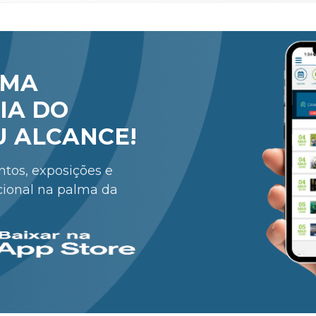
RMA
IA DO
U ALCANCE!
entos, exposições e
cional na palma da