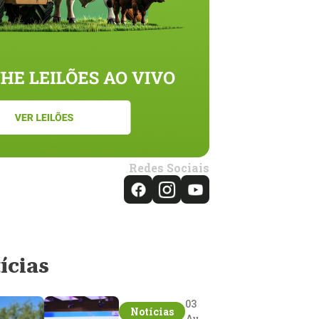
Redes Sociais
ícias
03
Notícias
Aug