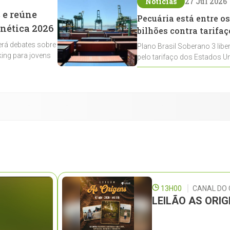
Notícias
27 Jul 2026
 e reúne
Pecuária está entre os
enética 2026
bilhões contra tarifaç
rá debates sobre
Plano Brasil Soberano 3 libe
ing para jovens
pelo tarifaço dos Estados Un
contemplados
13H00
CANAL DO
LEILÃO AS ORI