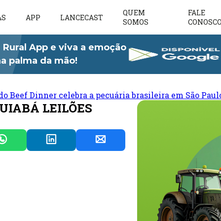
QUEM
FALE
AS
APP
LANCECAST
SOMOS
CONOSC
 Rural App e viva a emoção
 na palma da mão!
do Beef Dinner celebra a pecuária brasileira em São Paul
CUIABÁ LEILÕES