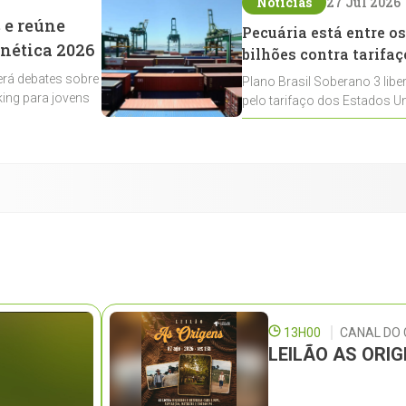
Notícias
27 Jul 2026
 e reúne
Pecuária está entre os
enética 2026
bilhões contra tarifaç
rá debates sobre
Plano Brasil Soberano 3 libe
ing para jovens
pelo tarifaço dos Estados Un
contemplados
13H00
CANAL DO
LEILÃO AS ORI