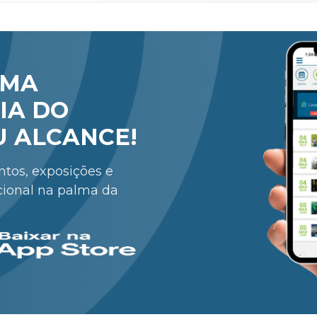
RMA
IA DO
U ALCANCE!
entos, exposições e
cional na palma da