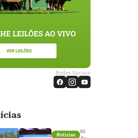
Redes Sociais
ícias
03
Notícias
Aug