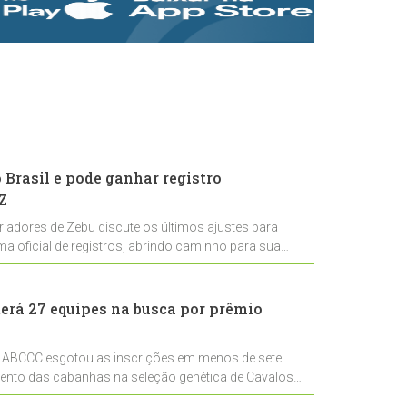
rastreabilidade e
rigor técnico para
impulsionar as
exportações
brasileiras
Brasil e pode ganhar registro
Z
riadores de Zebu discute os últimos ajustes para
ema oficial de registros, abrindo caminho para sua
nal
erá 27 equipes na busca por prêmio
 ABCCC esgotou as inscrições em menos de sete
mento das cabanhas na seleção genética de Cavalos