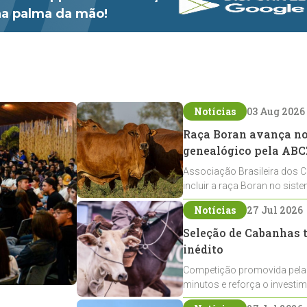
 na palma da mão!
Notícias
03 Aug 2026
Raça Boran avança no 
genealógico pela ABC
Associação Brasileira dos C
incluir a raça Boran no sist
expansão na pecuária nacio
Notícias
27 Jul 2026
Seleção de Cabanhas t
inédito
Competição promovida pela
minutos e reforça o investi
Crioulos voltados ao laço