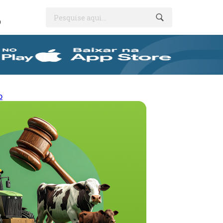
Pesquise aqui...
O
o