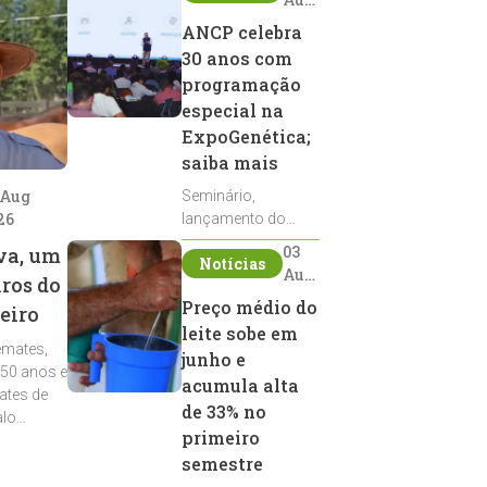
2026
ANCP celebra
30 anos com
programação
especial na
ExpoGenética;
saiba mais
 Aug
Seminário,
26
lançamento do
Sumário de Touros,
03
va, um
Notícias
debates, podcast,
Aug
iros do
desfile de
2026
Preço médio do
eiro
reprodutores e
leite sobe em
homenagens
emates,
integram a
junho e
 50 anos e
programação da
acumula alta
ates de
entidade durante a
de 33% no
alo
ExpoGenética 2026
primeiro
semestre