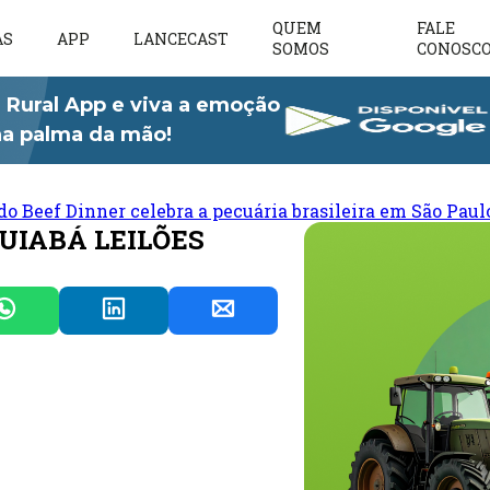
QUEM
FALE
AS
APP
LANCECAST
SOMOS
CONOSC
 Rural App e viva a emoção
 na palma da mão!
do Beef Dinner celebra a pecuária brasileira em São Paul
CUIABÁ LEILÕES